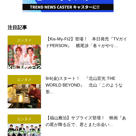
注目記事
【Kis-My-Ft2】登場！ 本日発売『TVガイ
エンタメ
ドPERSON』 横尾渉「各々がやり...
9/4(金)スタート！ 『北山宏光 THE
エンタメ
WORLD BEYOND』 北山「このような
形...
【福山雅治】サプライズ登壇！ 映画『あ
エンタメ
の星が降る丘で、君とまた出会い...