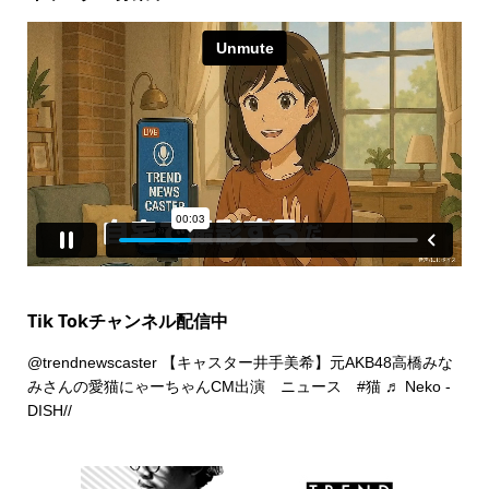
Tik Tokチャンネル配信中
@trendnewscaster
【キャスター井手美希】元AKB48高橋みな
みさんの愛猫にゃーちゃんCM出演 ニュース
#猫
♬ Neko -
DISH//