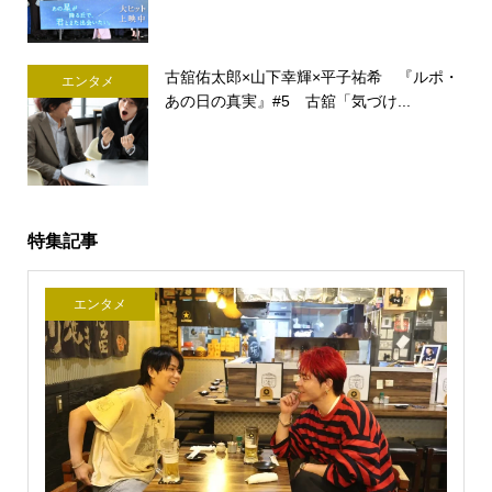
古舘佑太郎×山下幸輝×平子祐希 『ルポ・
エンタメ
あの日の真実』#5 古舘「気づけ...
特集記事
エンタメ