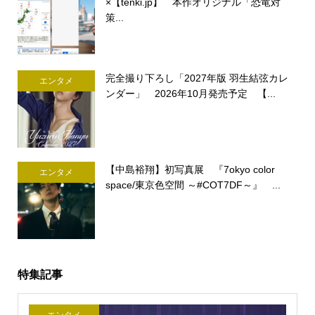
×【tenki.jp】 本作オリジナル「恐竜対
策...
完全撮り下ろし「2027年版 羽生結弦カレ
エンタメ
ンダー」 2026年10月発売予定 【...
【中島裕翔】初写真展 『7okyo color
エンタメ
space/東京色空間 ～#COT7DF～』 ...
特集記事