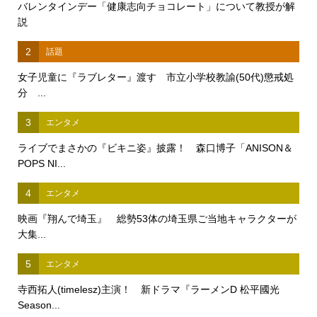
バレンタインデー「健康志向チョコレート」について教授が解
説
2
話題
女子児童に『ラブレター』渡す 市立小学校教諭(50代)懲戒処
分 ...
3
エンタメ
ライブでまさかの『ビキニ姿』披露！ 森口博子「ANISON＆
POPS NI...
4
エンタメ
映画『翔んで埼玉』 総勢53体の埼玉県ご当地キャラクターが
大集...
5
エンタメ
寺西拓人(timelesz)主演！ 新ドラマ『ラーメンD 松平國光
Season...