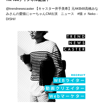
@trendnewscaster
【キャスター井手美希】元AKB48高橋みな
みさんの愛猫にゃーちゃんCM出演 ニュース
#猫
♬ Neko -
DISH//