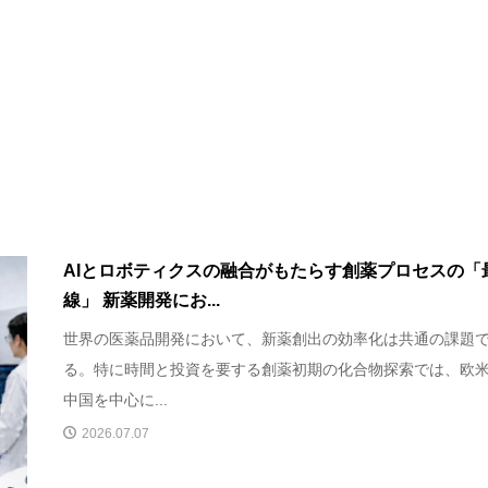
AIとロボティクスの融合がもたらす創薬プロセスの「
線」 新薬開発にお...
世界の医薬品開発において、新薬創出の効率化は共通の課題
る。特に時間と投資を要する創薬初期の化合物探索では、欧
中国を中心に...
2026.07.07