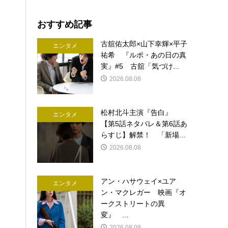
おすすめ記事
古舘佑太郎×山下幸輝×平子
エンタメ
祐希 『ルポ・あの日の真
実』#5 古舘「気づけ...
2026.08.08
松村北斗主演『告白』
エンタメ
【第5話ネタバレ＆第6話あ
らすじ】解禁！ 「新場...
2026.08.08
アン・ハサウェイ×ユア
エンタメ
ン・マクレガー 映画『オ
ークストリートの異
変』 ...
2026.08.08