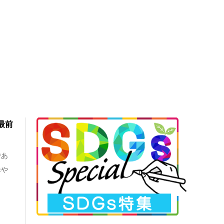
最前
であ
米や