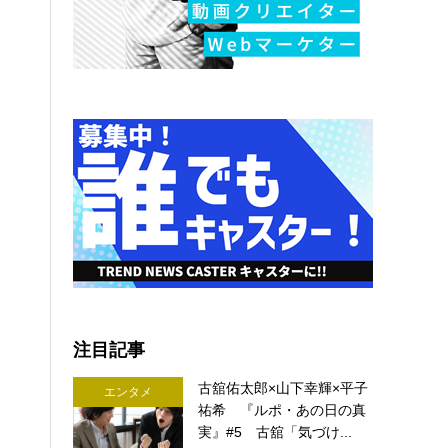
注目記事
古舘佑太郎×山下幸輝×平子
エンタメ
祐希 『ルポ・あの日の真
実』#5 古舘「気づけ...