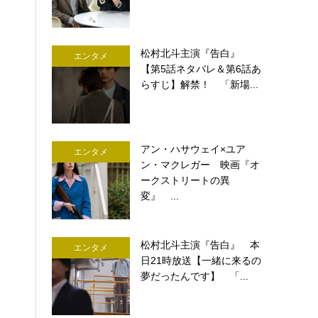
松村北斗主演『告白』
エンタメ
【第5話ネタバレ＆第6話あ
らすじ】解禁！ 「新場...
アン・ハサウェイ×ユア
エンタメ
ン・マクレガー 映画『オ
ークストリートの異
変』 ...
松村北斗主演『告白』 本
エンタメ
日21時放送【一緒に来るの
夢だったんです】 「...