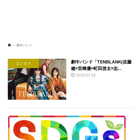
劇中バンド
劇中バンド「TENBLANK(佐藤
エンタメ
健×宮﨑優×町田啓太×志...
2025.07.18