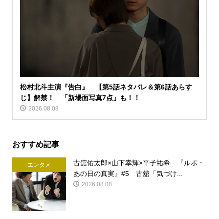
松村北斗主演『告白』 【第5話ネタバレ＆第6話あらす
じ】解禁！ 「新場面写真7点」も！！
2026.08.08
おすすめ記事
古舘佑太郎×山下幸輝×平子祐希 『ルポ・
エンタメ
あの日の真実』#5 古舘「気づけ...
2026.08.08