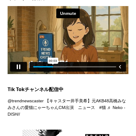
Tik Tokチャンネル配信中
@trendnewscaster
【キャスター井手美希】元AKB48高橋みな
みさんの愛猫にゃーちゃんCM出演 ニュース
#猫
♬ Neko -
DISH//