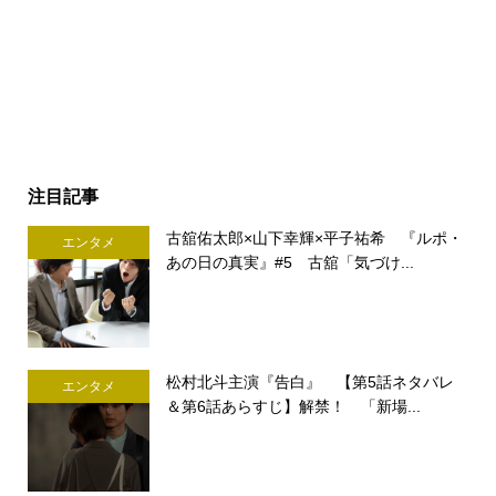
注目記事
古舘佑太郎×山下幸輝×平子祐希 『ルポ・
エンタメ
あの日の真実』#5 古舘「気づけ...
松村北斗主演『告白』 【第5話ネタバレ
エンタメ
＆第6話あらすじ】解禁！ 「新場...