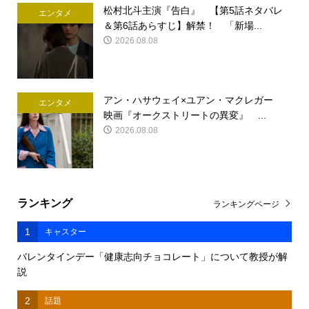
松村北斗主演『告白』 【第5話ネタバレ
エンタメ
＆第6話あらすじ】解禁！ 「新場...
2026.08.08
アン・ハサウェイ×ユアン・マクレガー
エンタメ
映画『オークストリートの異変』 ...
2026.08.08
ランキング
ランキングページ
1
キャスター
バレンタインデー「健康志向チョコレート」について教授が解
説
2
話題