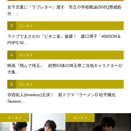
女子児童に『ラブレター』渡す 市立小学校教諭(50代)懲戒処
分 ...
3
エンタメ
ライブでまさかの『ビキニ姿』披露！ 森口博子「ANISON＆
POPS NI...
4
エンタメ
映画『翔んで埼玉』 総勢53体の埼玉県ご当地キャラクターが
大集...
5
エンタメ
寺西拓人(timelesz)主演！ 新ドラマ『ラーメンD 松平國光
Season...
エンタメ
エンタメ