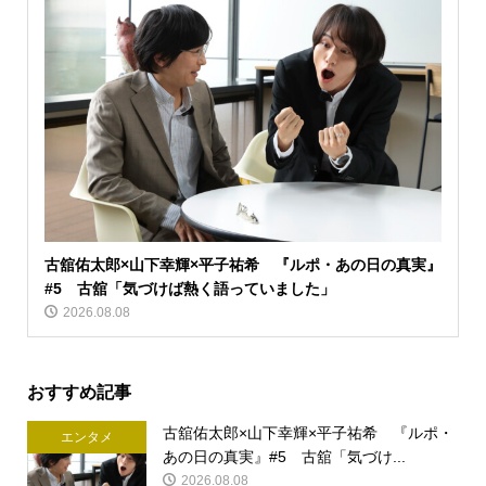
古舘佑太郎×山下幸輝×平子祐希 『ルポ・あの日の真実』
#5 古舘「気づけば熱く語っていました」
2026.08.08
おすすめ記事
古舘佑太郎×山下幸輝×平子祐希 『ルポ・
エンタメ
あの日の真実』#5 古舘「気づけ...
2026.08.08