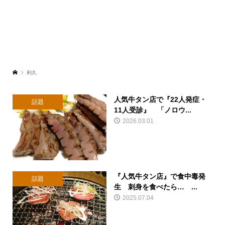
利久
人気牛タン店で『22人発症・
話題
11人受診』 「ノロウ...
2026.03.01
『人気牛タン店』で食中毒発
話題
生 刺身を食べたら… ...
2025.07.04