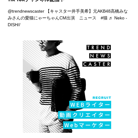
@trendnewscaster
【キャスター井手美希】元AKB48高橋みな
みさんの愛猫にゃーちゃんCM出演 ニュース
#猫
♬ Neko -
DISH//