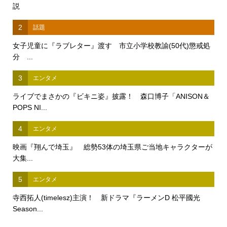
説
2
話題
女子児童に『ラブレター』渡す 市立小学校教諭(50代)懲戒処
分 ...
3
エンタメ
ライブでまさかの『ビキニ姿』披露！ 森口博子「ANISON＆
POPS NI...
4
エンタメ
映画『翔んで埼玉』 総勢53体の埼玉県ご当地キャラクターが
大集...
5
エンタメ
寺西拓人(timelesz)主演！ 新ドラマ『ラーメンD 松平國光
Season...