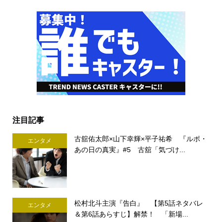
注目記事
古舘佑太郎×山下幸輝×平子祐希 『ルポ・
エンタメ
あの日の真実』#5 古舘「気づけ...
松村北斗主演『告白』 【第5話ネタバレ
エンタメ
＆第6話あらすじ】解禁！ 「新場...