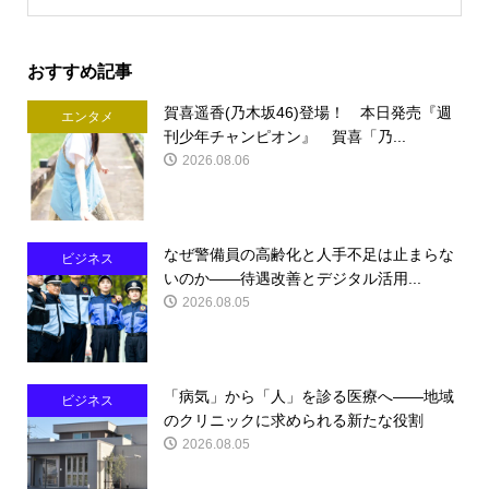
おすすめ記事
賀喜遥香(乃木坂46)登場！ 本日発売『週
エンタメ
刊少年チャンピオン』 賀喜「乃...
2026.08.06
なぜ警備員の高齢化と人手不足は止まらな
ビジネス
いのか――待遇改善とデジタル活用...
2026.08.05
「病気」から「人」を診る医療へ――地域
ビジネス
のクリニックに求められる新たな役割
2026.08.05