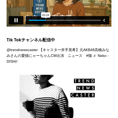
Tik Tokチャンネル配信中
@trendnewscaster
【キャスター井手美希】元AKB48高橋みな
みさんの愛猫にゃーちゃんCM出演 ニュース
#猫
♬ Neko -
DISH//