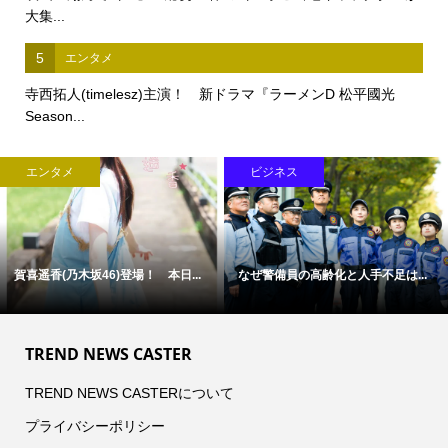
大集...
5
エンタメ
寺西拓人(timelesz)主演！ 新ドラマ『ラーメンD 松平國光
Season...
エンタメ
ビジネス
賀喜遥香(乃木坂46)登場！ 本日...
なぜ警備員の高齢化と人手不足は...
TREND NEWS CASTER
TREND NEWS CASTERについて
プライバシーポリシー