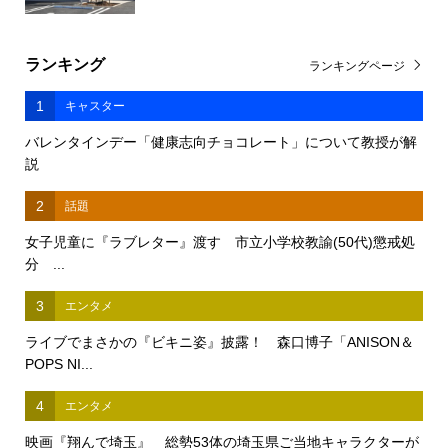
ランキング
ランキングページ
1
キャスター
バレンタインデー「健康志向チョコレート」について教授が解
説
2
話題
女子児童に『ラブレター』渡す 市立小学校教諭(50代)懲戒処
分 ...
3
エンタメ
ライブでまさかの『ビキニ姿』披露！ 森口博子「ANISON＆
POPS NI...
4
エンタメ
映画『翔んで埼玉』 総勢53体の埼玉県ご当地キャラクターが