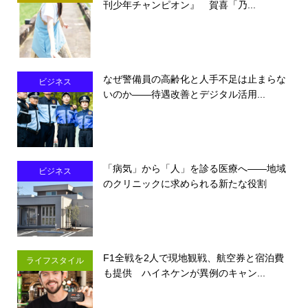
刊少年チャンピオン』 賀喜「乃...
なぜ警備員の高齢化と人手不足は止まらな
ビジネス
いのか――待遇改善とデジタル活用...
「病気」から「人」を診る医療へ――地域
ビジネス
のクリニックに求められる新たな役割
F1全戦を2人で現地観戦、航空券と宿泊費
ライフスタイル
も提供 ハイネケンが異例のキャン...