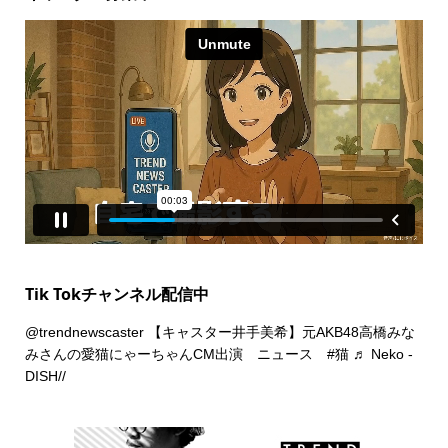
Tik Tokチャンネル配信中
@trendnewscaster
【キャスター井手美希】元AKB48高橋みな
みさんの愛猫にゃーちゃんCM出演 ニュース
#猫
♬ Neko -
DISH//