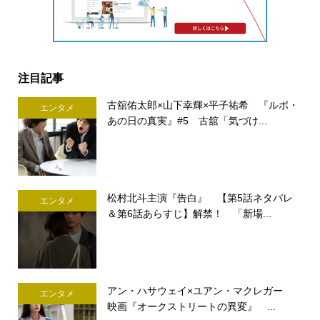
注目記事
古舘佑太郎×山下幸輝×平子祐希 『ルポ・
エンタメ
あの日の真実』#5 古舘「気づけ...
松村北斗主演『告白』 【第5話ネタバレ
エンタメ
＆第6話あらすじ】解禁！ 「新場...
アン・ハサウェイ×ユアン・マクレガー
エンタメ
映画『オークストリートの異変』 ...