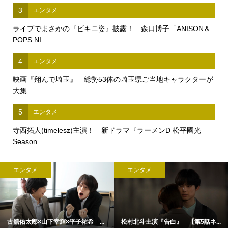
3
エンタメ
ライブでまさかの『ビキニ姿』披露！ 森口博子「ANISON＆
POPS NI...
4
エンタメ
映画『翔んで埼玉』 総勢53体の埼玉県ご当地キャラクターが
大集...
5
エンタメ
寺西拓人(timelesz)主演！ 新ドラマ『ラーメンD 松平國光
Season...
エンタメ
エンタメ
古舘佑太郎×山下幸輝×平子祐希 ...
松村北斗主演『告白』 【第5話ネ...