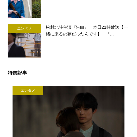
松村北斗主演『告白』 本日21時放送【一
エンタメ
緒に来るの夢だったんです】 「...
特集記事
エンタメ