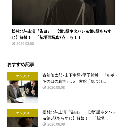
松村北斗主演『告白』 【第5話ネタバレ＆第6話あらす
じ】解禁！ 「新場面写真7点」も！！
2026.08.08
おすすめ記事
古舘佑太郎×山下幸輝×平子祐希 『ルポ・
エンタメ
あの日の真実』#5 古舘「気づけ...
2026.08.08
松村北斗主演『告白』 【第5話ネタバレ
エンタメ
＆第6話あらすじ】解禁！ 「新場...
2026.08.08