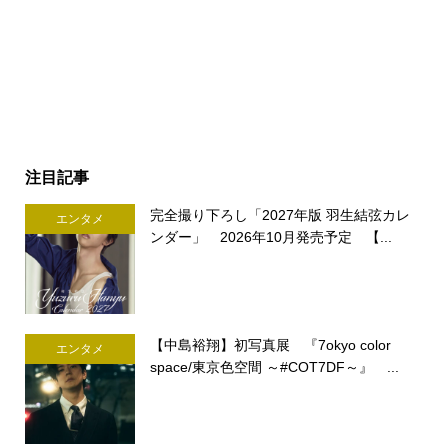
注目記事
完全撮り下ろし「2027年版 羽生結弦カレ
エンタメ
ンダー」 2026年10月発売予定 【...
【中島裕翔】初写真展 『7okyo color
エンタメ
space/東京色空間 ～#COT7DF～』 ...