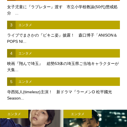
女子児童に『ラブレター』渡す 市立小学校教諭(50代)懲戒処
分 ...
3
エンタメ
ライブでまさかの『ビキニ姿』披露！ 森口博子「ANISON＆
POPS NI...
4
エンタメ
映画『翔んで埼玉』 総勢53体の埼玉県ご当地キャラクターが
大集...
5
エンタメ
寺西拓人(timelesz)主演！ 新ドラマ『ラーメンD 松平國光
Season...
エンタメ
エンタメ