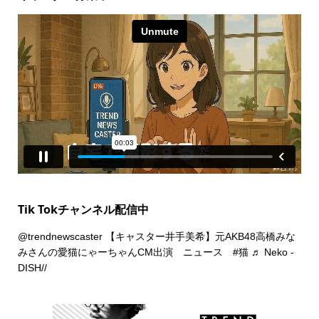
Tik Tokチャンネル配信中
@trendnewscaster
【キャスター井手美希】元AKB48高橋みな
みさんの愛猫にゃーちゃんCM出演 ニュース
#猫
♬ Neko -
DISH//