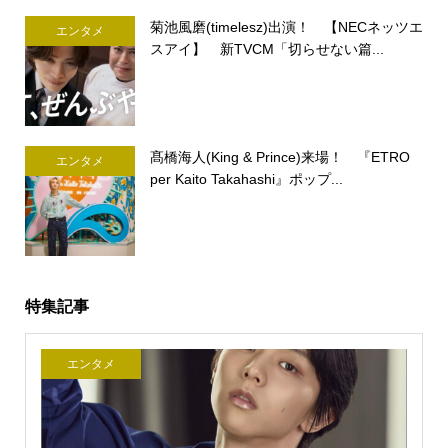
菊池風磨(timelesz)出演！ 【NECネッツエ
エンタメ
スアイ】 新TVCM「切らせない篇...
髙橋海人(King & Prince)来場！ 『ETRO
エンタメ
per Kaito Takahashi』ポップ...
特集記事
エンタメ