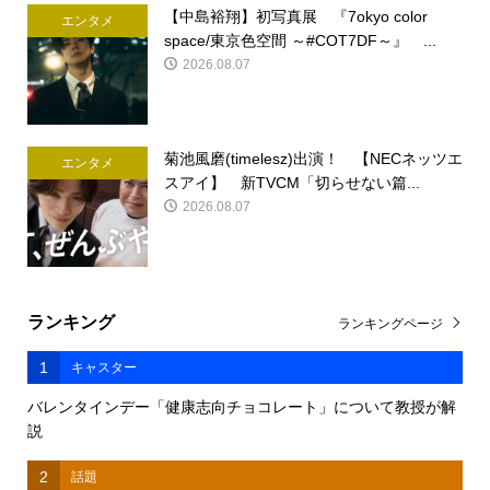
【中島裕翔】初写真展 『7okyo color
エンタメ
space/東京色空間 ～#COT7DF～』 ...
2026.08.07
菊池風磨(timelesz)出演！ 【NECネッツエ
エンタメ
スアイ】 新TVCM「切らせない篇...
2026.08.07
ランキング
ランキングページ
1
キャスター
バレンタインデー「健康志向チョコレート」について教授が解
説
2
話題