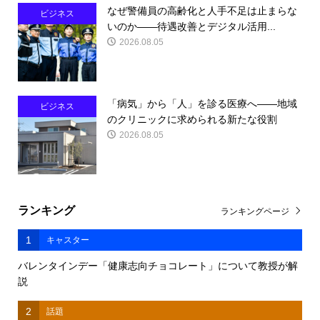
なぜ警備員の高齢化と人手不足は止まらな
ビジネス
いのか――待遇改善とデジタル活用...
2026.08.05
「病気」から「人」を診る医療へ――地域
ビジネス
のクリニックに求められる新たな役割
2026.08.05
ランキング
ランキングページ
1
キャスター
バレンタインデー「健康志向チョコレート」について教授が解
説
2
話題