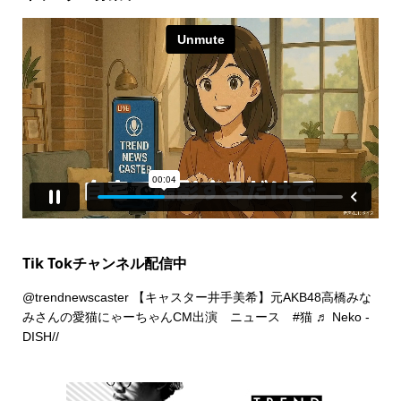
Tik Tokチャンネル配信中
@trendnewscaster
【キャスター井手美希】元AKB48高橋みな
みさんの愛猫にゃーちゃんCM出演 ニュース
#猫
♬ Neko -
DISH//