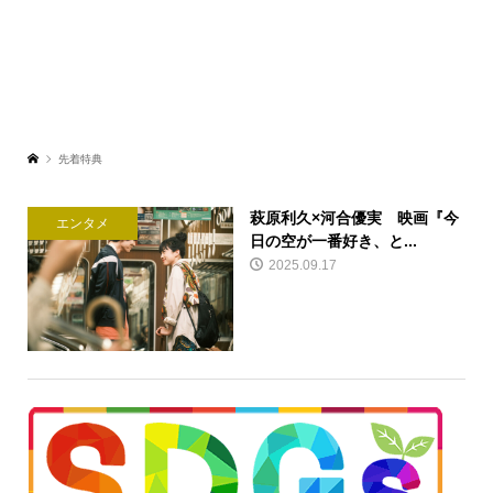
先着特典
萩原利久×河合優実 映画『今
エンタメ
日の空が一番好き、と...
2025.09.17