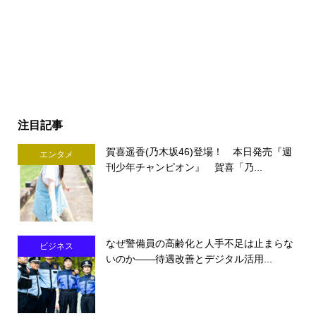
注目記事
賀喜遥香(乃木坂46)登場！ 本日発売『週
エンタメ
刊少年チャンピオン』 賀喜「乃...
なぜ警備員の高齢化と人手不足は止まらな
ビジネス
いのか――待遇改善とデジタル活用...