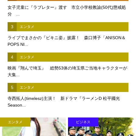
女子児童に『ラブレター』渡す 市立小学校教諭(50代)懲戒処
分 ...
3
エンタメ
ライブでまさかの『ビキニ姿』披露！ 森口博子「ANISON＆
POPS NI...
4
エンタメ
映画『翔んで埼玉』 総勢53体の埼玉県ご当地キャラクターが
大集...
5
エンタメ
寺西拓人(timelesz)主演！ 新ドラマ『ラーメンD 松平國光
Season...
エンタメ
ビジネス