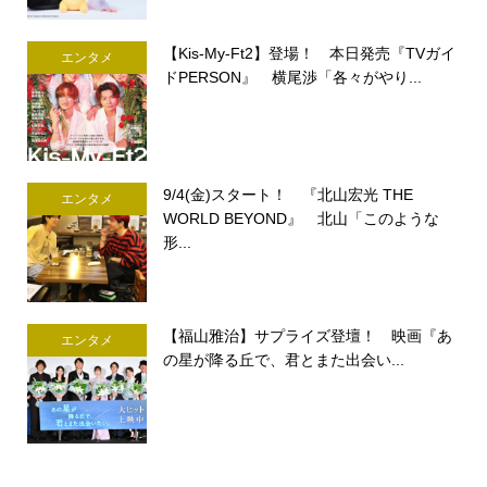
【Kis-My-Ft2】登場！ 本日発売『TVガイ
エンタメ
ドPERSON』 横尾渉「各々がやり...
9/4(金)スタート！ 『北山宏光 THE
エンタメ
WORLD BEYOND』 北山「このような
形...
【福山雅治】サプライズ登壇！ 映画『あ
エンタメ
の星が降る丘で、君とまた出会い...