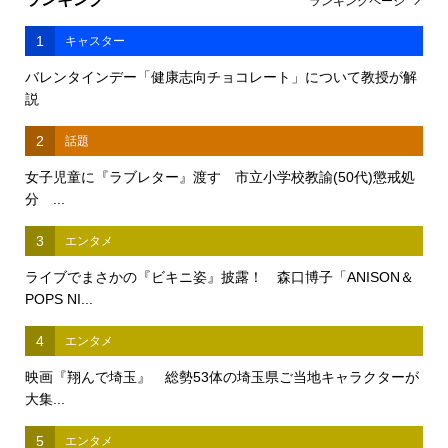
ランキングページ
1
キャスター
バレンタインデー「健康志向チョコレート」について教授が解
説
2
話題
女子児童に『ラブレター』渡す 市立小学校教諭(50代)懲戒処
分 ...
3
エンタメ
ライブでまさかの『ビキニ姿』披露！ 森口博子「ANISON＆
POPS NI...
4
エンタメ
映画『翔んで埼玉』 総勢53体の埼玉県ご当地キャラクターが
大集...
5
エンタメ