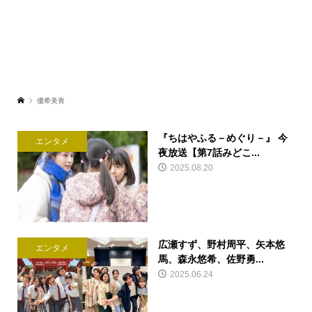
優希美青
『ちはやふる－めぐり－』 今
エンタメ
夜放送【第7話みどこ...
2025.08.20
広瀬すず、野村周平、矢本悠
エンタメ
馬、森永悠希、佐野勇...
2025.06.24