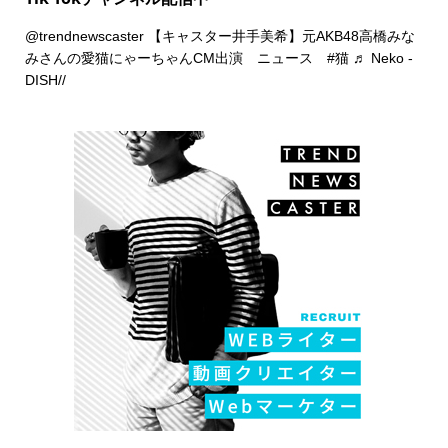
@trendnewscaster
【キャスター井手美希】元AKB48高橋みな
みさんの愛猫にゃーちゃんCM出演 ニュース
#猫
♬ Neko -
DISH//