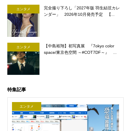
完全撮り下ろし「2027年版 羽生結弦カレ
エンタメ
ンダー」 2026年10月発売予定 【...
【中島裕翔】初写真展 『7okyo color
エンタメ
space/東京色空間 ～#COT7DF～』 ...
特集記事
エンタメ