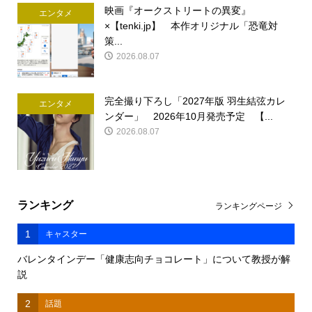
映画『オークストリートの異変』
エンタメ
×【tenki.jp】 本作オリジナル「恐竜対
策...
2026.08.07
完全撮り下ろし「2027年版 羽生結弦カレ
エンタメ
ンダー」 2026年10月発売予定 【...
2026.08.07
ランキング
ランキングページ
1
キャスター
バレンタインデー「健康志向チョコレート」について教授が解
説
2
話題