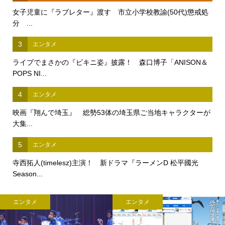
女子児童に『ラブレター』渡す 市立小学校教諭(50代)懲戒処
分 ...
3
エンタメ
ライブでまさかの『ビキニ姿』披露！ 森口博子「ANISON＆
POPS NI...
4
エンタメ
映画『翔んで埼玉』 総勢53体の埼玉県ご当地キャラクターが
大集...
5
エンタメ
寺西拓人(timelesz)主演！ 新ドラマ『ラーメンD 松平國光
Season...
エンタメ
エンタメ