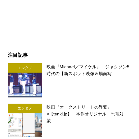
注目記事
映画『Michael／マイケル』 ジャクソン5
エンタメ
時代の【新スポット映像＆場面写...
映画『オークストリートの異変』
エンタメ
×【tenki.jp】 本作オリジナル「恐竜対
策...