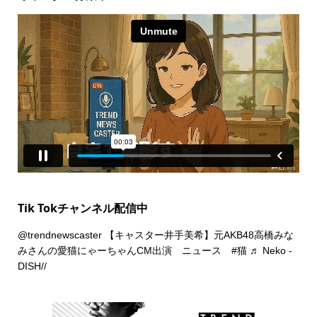
Tik Tokチャンネル配信中
@trendnewscaster
【キャスター井手美希】元AKB48高橋みな
みさんの愛猫にゃーちゃんCM出演 ニュース
#猫
♬ Neko -
DISH//