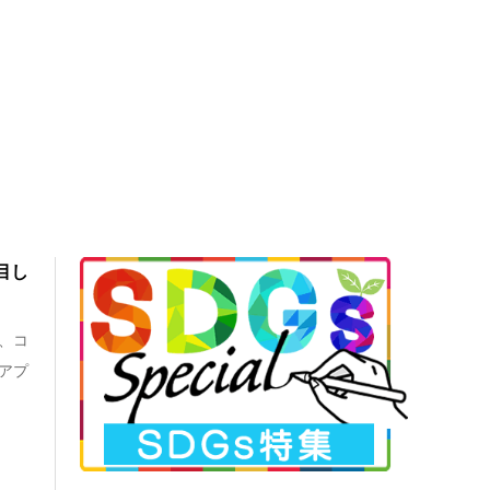
目し
、コ
アプ