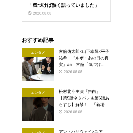
「気づけば熱く語っていました」
2026.08.08
おすすめ記事
古舘佑太郎×山下幸輝×平子
エンタメ
祐希 『ルポ・あの日の真
実』#5 古舘「気づけ...
2026.08.08
松村北斗主演『告白』
エンタメ
【第5話ネタバレ＆第6話あ
らすじ】解禁！ 「新場...
2026.08.08
アン・ハサウェイ×ユア
エンタメ