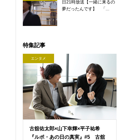
日21時放送【一緒に来るの
夢だったんです】 「...
特集記事
エンタメ
古舘佑太郎×山下幸輝×平子祐希
『ルポ・あの日の真実』#5 古舘