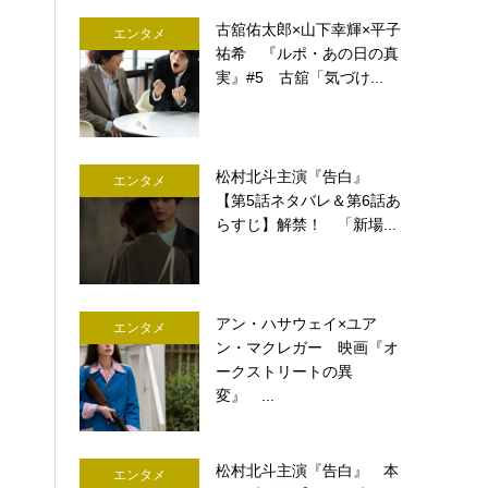
古舘佑太郎×山下幸輝×平子
エンタメ
祐希 『ルポ・あの日の真
実』#5 古舘「気づけ...
松村北斗主演『告白』
エンタメ
【第5話ネタバレ＆第6話あ
らすじ】解禁！ 「新場...
アン・ハサウェイ×ユア
エンタメ
ン・マクレガー 映画『オ
ークストリートの異
変』 ...
松村北斗主演『告白』 本
エンタメ