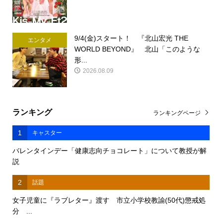
9/4(金)スタート！ 『北山宏光 THE
エンタメ
WORLD BEYOND』 北山「このような
形...
2026.08.09
ランキング
ランキングページ
1
キャスター
バレンタインデー「健康志向チョコレート」について教授が解
説
2
話題
女子児童に『ラブレター』渡す 市立小学校教諭(50代)懲戒処
分 ...