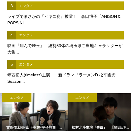
3
エンタメ
ライブでまさかの『ビキニ姿』披露！ 森口博子「ANISON＆
POPS NI...
4
エンタメ
映画『翔んで埼玉』 総勢53体の埼玉県ご当地キャラクターが
大集...
5
エンタメ
寺西拓人(timelesz)主演！ 新ドラマ『ラーメンD 松平國光
Season...
エンタメ
エンタメ
古舘佑太郎×山下幸輝×平子祐希 ...
松村北斗主演『告白』 【第5話ネ...