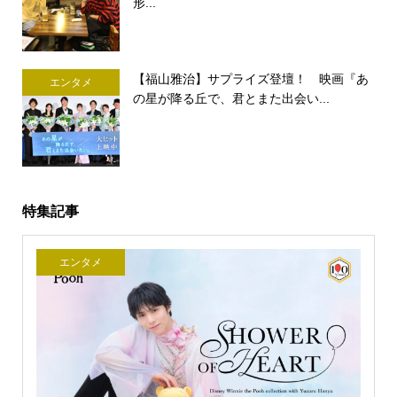
形...
【福山雅治】サプライズ登壇！ 映画『あ
エンタメ
の星が降る丘で、君とまた出会い...
特集記事
エンタメ