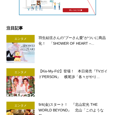
注目記事
羽生結弦さんの“プーさん愛”がついに商品
エンタメ
化！ 「SHOWER OF HEART –...
【Kis-My-Ft2】登場！ 本日発売『TVガイ
エンタメ
ドPERSON』 横尾渉「各々がやり...
9/4(金)スタート！ 『北山宏光 THE
エンタメ
WORLD BEYOND』 北山「このような