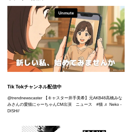
Tik Tokチャンネル配信中
@trendnewscaster
【キャスター井手美希】元AKB48高橋みな
みさんの愛猫にゃーちゃんCM出演 ニュース
#猫
♬ Neko -
DISH//