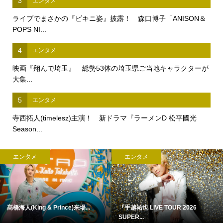
3
エンタメ
ライブでまさかの『ビキニ姿』披露！ 森口博子「ANISON＆
POPS NI...
4
エンタメ
映画『翔んで埼玉』 総勢53体の埼玉県ご当地キャラクターが
大集...
5
エンタメ
寺西拓人(timelesz)主演！ 新ドラマ『ラーメンD 松平國光
Season...
エンタメ
エンタメ
髙橋海人(King & Prince)来場...
『手越祐也 LIVE TOUR 2026
SUPER...