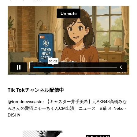
Tik Tokチャンネル配信中
@trendnewscaster
【キャスター井手美希】元AKB48高橋みな
みさんの愛猫にゃーちゃんCM出演 ニュース
#猫
♬ Neko -
DISH//