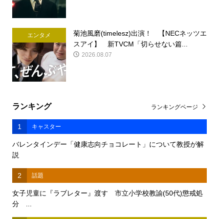
菊池風磨(timelesz)出演！ 【NECネッツエ
エンタメ
スアイ】 新TVCM「切らせない篇...
2026.08.07
ランキング
ランキングページ
1
キャスター
バレンタインデー「健康志向チョコレート」について教授が解
説
2
話題
女子児童に『ラブレター』渡す 市立小学校教諭(50代)懲戒処
分 ...