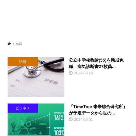
休暇
公立中学校教諭(55)を懲戒免
話題
職 病気診断書27枚偽...
2024.08.16
『TimeTree 未来総合研究所』
ビジネス
が予定データから世の...
2024.05.01