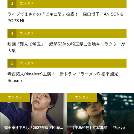
3
エンタメ
ライブでまさかの『ビキニ姿』披露！ 森口博子「ANISON＆
POPS NI...
4
エンタメ
映画『翔んで埼玉』 総勢53体の埼玉県ご当地キャラクターが
大集...
5
エンタメ
寺西拓人(timelesz)主演！ 新ドラマ『ラーメンD 松平國光
Season...
エンタメ
エンタメ
完全撮り下ろし「2027年版 羽生結...
【中島裕翔】初写真展 『7okyo
c...