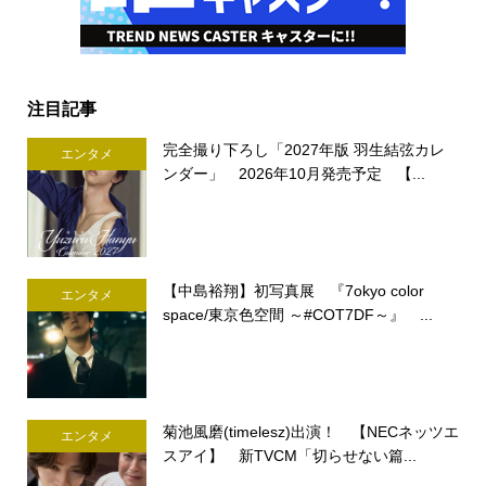
注目記事
完全撮り下ろし「2027年版 羽生結弦カレ
エンタメ
ンダー」 2026年10月発売予定 【...
【中島裕翔】初写真展 『7okyo color
エンタメ
space/東京色空間 ～#COT7DF～』 ...
菊池風磨(timelesz)出演！ 【NECネッツエ
エンタメ
スアイ】 新TVCM「切らせない篇...