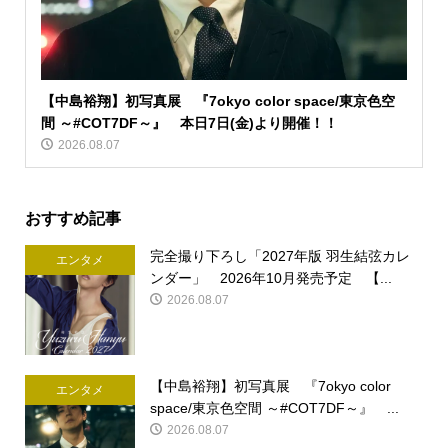
【中島裕翔】初写真展 『7okyo color space/東京色空
間 ～#COT7DF～』 本日7日(金)より開催！！
2026.08.07
おすすめ記事
完全撮り下ろし「2027年版 羽生結弦カレ
エンタメ
ンダー」 2026年10月発売予定 【...
2026.08.07
【中島裕翔】初写真展 『7okyo color
エンタメ
space/東京色空間 ～#COT7DF～』 ...
2026.08.07