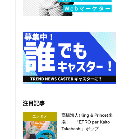
注目記事
髙橋海人(King & Prince)来
エンタメ
場！ 『ETRO per Kaito
Takahashi』ポップ...