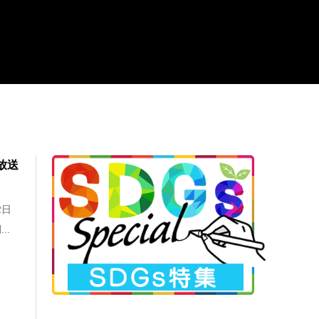
放送
2日
..