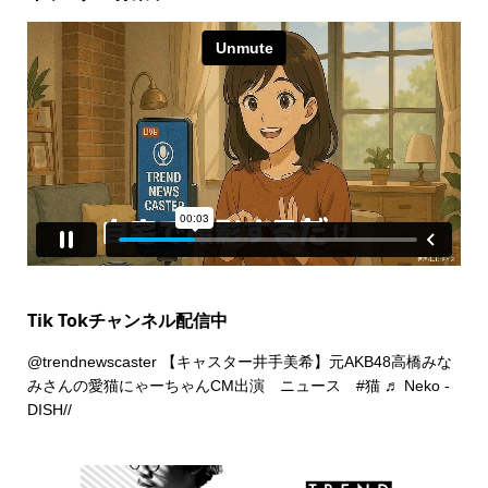
Tik Tokチャンネル配信中
@trendnewscaster
【キャスター井手美希】元AKB48高橋みな
みさんの愛猫にゃーちゃんCM出演 ニュース
#猫
♬ Neko -
DISH//