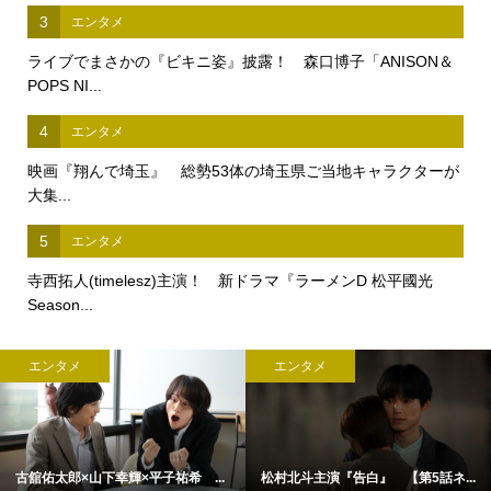
3
エンタメ
ライブでまさかの『ビキニ姿』披露！ 森口博子「ANISON＆
POPS NI...
4
エンタメ
映画『翔んで埼玉』 総勢53体の埼玉県ご当地キャラクターが
大集...
5
エンタメ
寺西拓人(timelesz)主演！ 新ドラマ『ラーメンD 松平國光
Season...
エンタメ
エンタメ
古舘佑太郎×山下幸輝×平子祐希 ...
松村北斗主演『告白』 【第5話ネ...