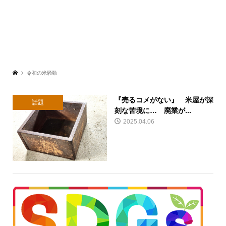
令和の米騒動
『売るコメがない』 米屋が深
話題
刻な苦境に… 廃業が...
2025.04.06