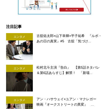
注目記事
古舘佑太郎×山下幸輝×平子祐希 『ルポ・
エンタメ
あの日の真実』#5 古舘「気づけ...
松村北斗主演『告白』 【第5話ネタバレ
エンタメ
＆第6話あらすじ】解禁！ 「新場...
アン・ハサウェイ×ユアン・マクレガー
エンタメ
映画『オークストリートの異変』 ...