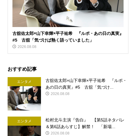
古舘佑太郎×山下幸輝×平子祐希 『ルポ・あの日の真実』
#5 古舘「気づけば熱く語っていました」
2026.08.08
おすすめ記事
古舘佑太郎×山下幸輝×平子祐希 『ルポ・
エンタメ
あの日の真実』#5 古舘「気づけ...
2026.08.08
松村北斗主演『告白』 【第5話ネタバレ
エンタメ
＆第6話あらすじ】解禁！ 「新場...
2026.08.08