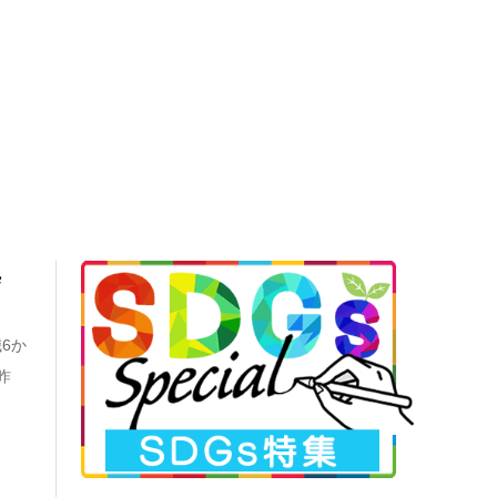
処
6か
昨