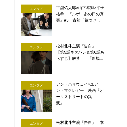
古舘佑太郎×山下幸輝×平子
エンタメ
祐希 『ルポ・あの日の真
実』#5 古舘「気づけ...
松村北斗主演『告白』
エンタメ
【第5話ネタバレ＆第6話あ
らすじ】解禁！ 「新場...
アン・ハサウェイ×ユア
エンタメ
ン・マクレガー 映画『オ
ークストリートの異
変』 ...
松村北斗主演『告白』 本
エンタメ