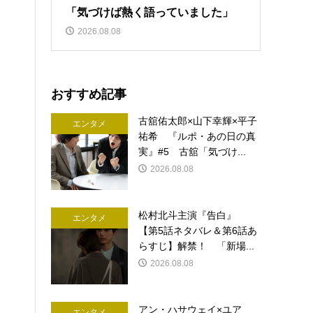
「気づけば熱く語っていました」
2026.08.08
おすすめ記事
古舘佑太郎×山下幸輝×平子
エンタメ
祐希 『ルポ・あの日の真
実』#5 古舘「気づけ...
2026.08.08
松村北斗主演『告白』
エンタメ
【第5話ネタバレ＆第6話あ
らすじ】解禁！ 「新場...
2026.08.08
アン・ハサウェイ×ユア
エンタメ