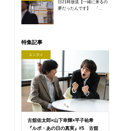
日21時放送【一緒に来るの
夢だったんです】 「...
特集記事
エンタメ
古舘佑太郎×山下幸輝×平子祐希
『ルポ・あの日の真実』#5 古舘