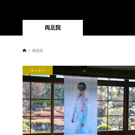
両足院
両足院
エンタメ