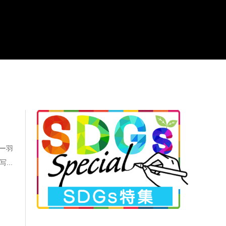
ー羽
...