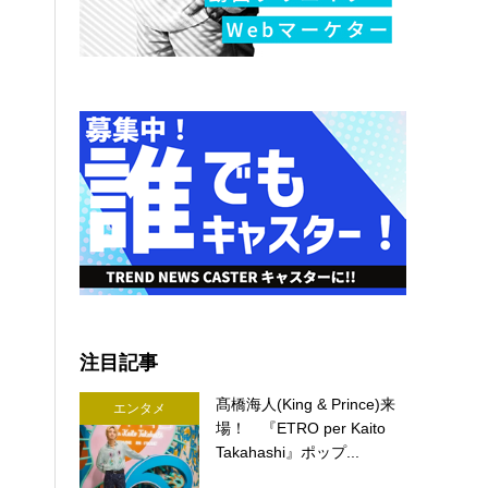
注目記事
髙橋海人(King & Prince)来
エンタメ
場！ 『ETRO per Kaito
Takahashi』ポップ...