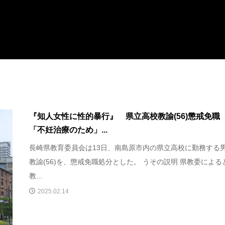
『知人女性に性的暴行』 県立高校教諭(56)懲戒免
「不妊治療のため」...
長崎県教育委員会は13日、南島原市内の県立高校に勤務する
教諭(56)を、懲戒免職処分とした。 うその説明 県教委による
教...
2025.02.14