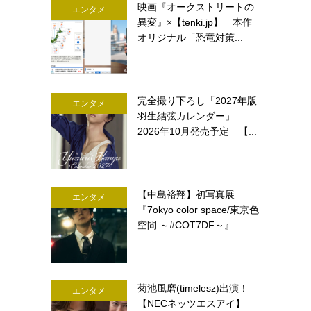
映画『オークストリートの
エンタメ
異変』×【tenki.jp】 本作
オリジナル「恐竜対策...
完全撮り下ろし「2027年版
エンタメ
羽生結弦カレンダー」
2026年10月発売予定 【...
【中島裕翔】初写真展
エンタメ
『7okyo color space/東京色
空間 ～#COT7DF～』 ...
菊池風磨(timelesz)出演！
エンタメ
【NECネッツエスアイ】