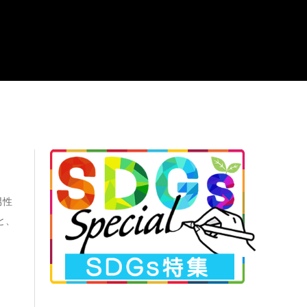
職
男性
と、