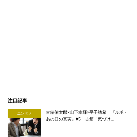
注目記事
古舘佑太郎×山下幸輝×平子祐希 『ルポ・
エンタメ
あの日の真実』#5 古舘「気づけ...