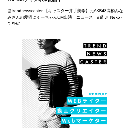
@trendnewscaster
【キャスター井手美希】元AKB48高橋みな
みさんの愛猫にゃーちゃんCM出演 ニュース
#猫
♬ Neko -
DISH//