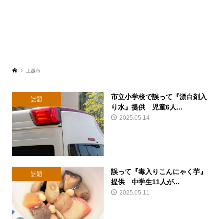
上越市
市立小学校で誤って『漂白剤入
話題
り水』提供 児童6人...
2025.05.14
誤って『毒入りこんにゃく芋』
話題
提供 中学生11人が...
2025.05.11