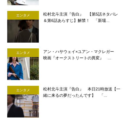
松村北斗主演『告白』 【第5話ネタバレ
エンタメ
＆第6話あらすじ】解禁！ 「新場...
アン・ハサウェイ×ユアン・マクレガー
エンタメ
映画『オークストリートの異変』 ...
松村北斗主演『告白』 本日21時放送【一
エンタメ
緒に来るの夢だったんです】 「...