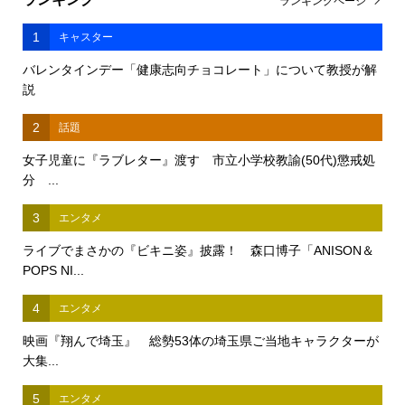
ランキングページ
1
キャスター
バレンタインデー「健康志向チョコレート」について教授が解
説
2
話題
女子児童に『ラブレター』渡す 市立小学校教諭(50代)懲戒処
分 ...
3
エンタメ
ライブでまさかの『ビキニ姿』披露！ 森口博子「ANISON＆
POPS NI...
4
エンタメ
映画『翔んで埼玉』 総勢53体の埼玉県ご当地キャラクターが
大集...
5
エンタメ