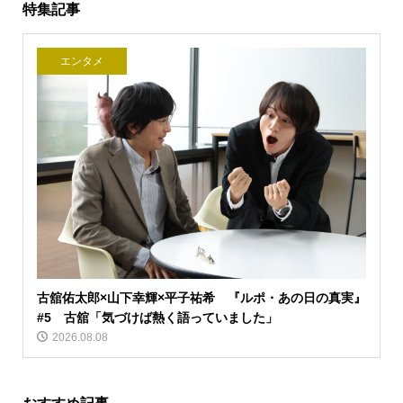
特集記事
エンタメ
古舘佑太郎×山下幸輝×平子祐希 『ルポ・あの日の真実』
#5 古舘「気づけば熱く語っていました」
2026.08.08
おすすめ記事