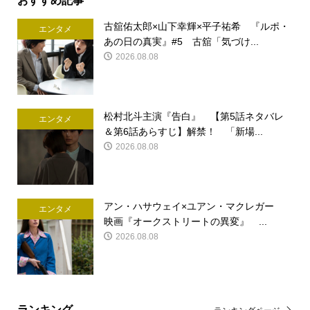
古舘佑太郎×山下幸輝×平子祐希 『ルポ・
エンタメ
あの日の真実』#5 古舘「気づけ...
2026.08.08
松村北斗主演『告白』 【第5話ネタバレ
エンタメ
＆第6話あらすじ】解禁！ 「新場...
2026.08.08
アン・ハサウェイ×ユアン・マクレガー
エンタメ
映画『オークストリートの異変』 ...
2026.08.08
ランキング