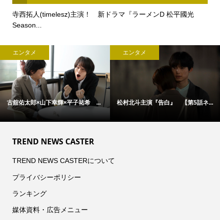
寺西拓人(timelesz)主演！ 新ドラマ『ラーメンD 松平國光
Season...
エンタメ
エンタメ
古舘佑太郎×山下幸輝×平子祐希 ...
松村北斗主演『告白』 【第5話ネ...
TREND NEWS CASTER
TREND NEWS CASTERについて
プライバシーポリシー
ランキング
媒体資料・広告メニュー