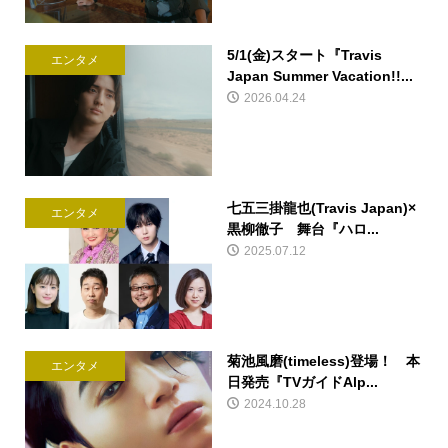
5/1(金)スタート『Travis
エンタメ
Japan Summer Vacation!!...
2026.04.24
七五三掛龍也(Travis Japan)×
エンタメ
黒柳徹子 舞台『ハロ...
2025.07.12
菊池風磨(timeless)登場！ 本
エンタメ
日発売『TVガイドAlp...
2024.10.28