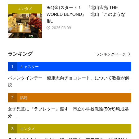
9/4(金)スタート！ 『北山宏光 THE
エンタメ
WORLD BEYOND』 北山「このような
形...
2026.08.09
ランキング
ランキングページ
1
キャスター
バレンタインデー「健康志向チョコレート」について教授が解
説
2
話題
女子児童に『ラブレター』渡す 市立小学校教諭(50代)懲戒処
分 ...
3
エンタメ