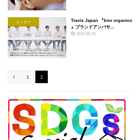
Travis Japan 『bior organics
エンタメ
』ブランドアンバサ...
2024.06.29
1
2
