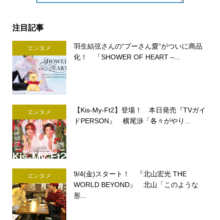
注目記事
羽生結弦さんの“プーさん愛”がついに商品
エンタメ
化！ 「SHOWER OF HEART –...
【Kis-My-Ft2】登場！ 本日発売『TVガイ
エンタメ
ドPERSON』 横尾渉「各々がやり...
9/4(金)スタート！ 『北山宏光 THE
エンタメ
WORLD BEYOND』 北山「このような
形...