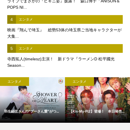
ライブでまさかの『ビキニ姿』披露！ 森口博子「ANISON＆
POPS NI...
4
エンタメ
映画『翔んで埼玉』 総勢53体の埼玉県ご当地キャラクターが
大集...
5
エンタメ
寺西拓人(timelesz)主演！ 新ドラマ『ラーメンD 松平國光
Season...
エンタメ
エンタメ
羽生結弦さんの“プーさん愛”がつ...
【Kis-My-Ft2】登場！ 本日発売...