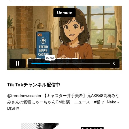
Tik Tokチャンネル配信中
@trendnewscaster
【キャスター井手美希】元AKB48高橋みな
みさんの愛猫にゃーちゃんCM出演 ニュース
#猫
♬ Neko -
DISH//