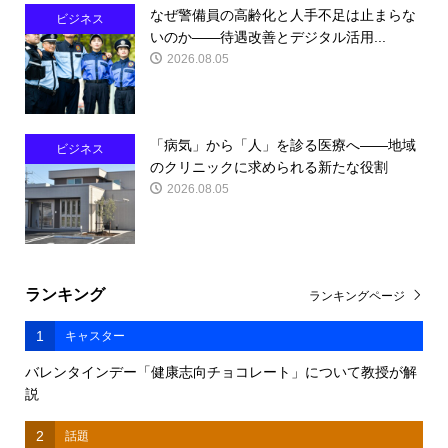
なぜ警備員の高齢化と人手不足は止まらな
ビジネス
いのか――待遇改善とデジタル活用...
2026.08.05
「病気」から「人」を診る医療へ――地域
ビジネス
のクリニックに求められる新たな役割
2026.08.05
ランキング
ランキングページ
1
キャスター
バレンタインデー「健康志向チョコレート」について教授が解
説
2
話題