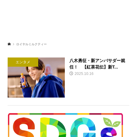
ロイヤルミルクティー
八木勇征・新アンバサダー就
エンタメ
任！ 【紅茶花伝】新T...
2025.10.16