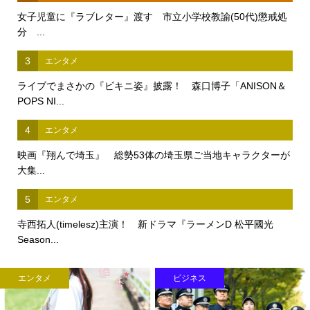
女子児童に『ラブレター』渡す 市立小学校教諭(50代)懲戒処
分 ...
3
エンタメ
ライブでまさかの『ビキニ姿』披露！ 森口博子「ANISON＆
POPS NI...
4
エンタメ
映画『翔んで埼玉』 総勢53体の埼玉県ご当地キャラクターが
大集...
5
エンタメ
寺西拓人(timelesz)主演！ 新ドラマ『ラーメンD 松平國光
Season...
エンタメ
ビジネス