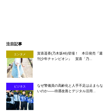
注目記事
賀喜遥香(乃木坂46)登場！ 本日発売『週
エンタメ
刊少年チャンピオン』 賀喜「乃...
なぜ警備員の高齢化と人手不足は止まらな
ビジネス
いのか――待遇改善とデジタル活用...