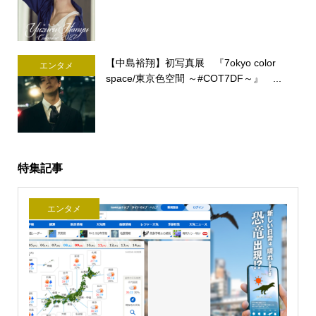
【中島裕翔】初写真展 『7okyo color
エンタメ
space/東京色空間 ～#COT7DF～』 ...
特集記事
エンタメ