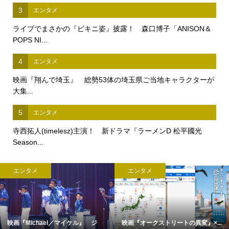
3
エンタメ
ライブでまさかの『ビキニ姿』披露！ 森口博子「ANISON＆
POPS NI...
4
エンタメ
映画『翔んで埼玉』 総勢53体の埼玉県ご当地キャラクターが
大集...
5
エンタメ
寺西拓人(timelesz)主演！ 新ドラマ『ラーメンD 松平國光
Season...
エンタメ
エンタメ
映画『Michael／マイケル』 ジ
映画『オークストリートの異変』×...