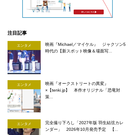
注目記事
映画『Michael／マイケル』 ジャクソン5
エンタメ
時代の【新スポット映像＆場面写...
映画『オークストリートの異変』
エンタメ
×【tenki.jp】 本作オリジナル「恐竜対
策...
完全撮り下ろし「2027年版 羽生結弦カレ
エンタメ
ンダー」 2026年10月発売予定 【...