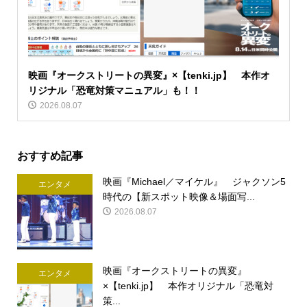
映画『オークストリートの異変』×【tenki.jp】 本作オ
リジナル「恐竜対策マニュアル」も！！
2026.08.07
おすすめ記事
映画『Michael／マイケル』 ジャクソン5
エンタメ
時代の【新スポット映像＆場面写...
2026.08.07
映画『オークストリートの異変』
エンタメ
×【tenki.jp】 本作オリジナル「恐竜対
策...