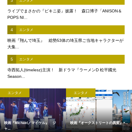
3
エンタメ
ライブでまさかの『ビキニ姿』披露！ 森口博子「ANISON＆
POPS NI...
4
エンタメ
映画『翔んで埼玉』 総勢53体の埼玉県ご当地キャラクターが
大集...
5
エンタメ
寺西拓人(timelesz)主演！ 新ドラマ『ラーメンD 松平國光
Season...
エンタメ
エンタメ
映画『Michael／マイケル』 ジ
映画『オークストリートの異変』×...
ャ...