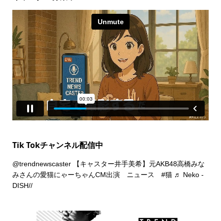
Tik Tokチャンネル配信中
@trendnewscaster
【キャスター井手美希】元AKB48高橋みな
みさんの愛猫にゃーちゃんCM出演 ニュース
#猫
♬ Neko -
DISH//