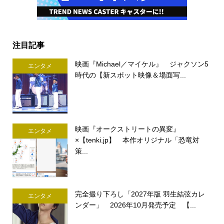
注目記事
映画『Michael／マイケル』 ジャクソン5
エンタメ
時代の【新スポット映像＆場面写...
映画『オークストリートの異変』
エンタメ
×【tenki.jp】 本作オリジナル「恐竜対
策...
完全撮り下ろし「2027年版 羽生結弦カレ
エンタメ
ンダー」 2026年10月発売予定 【...