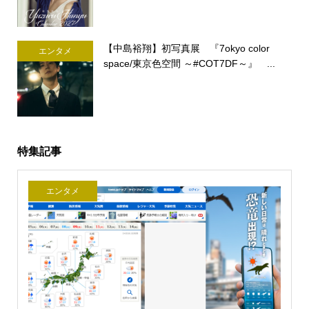
【中島裕翔】初写真展 『7okyo color
エンタメ
space/東京色空間 ～#COT7DF～』 ...
特集記事
エンタメ