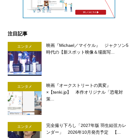
注目記事
映画『Michael／マイケル』 ジャクソン5
エンタメ
時代の【新スポット映像＆場面写...
映画『オークストリートの異変』
エンタメ
×【tenki.jp】 本作オリジナル「恐竜対
策...
完全撮り下ろし「2027年版 羽生結弦カレ
エンタメ
ンダー」 2026年10月発売予定 【...