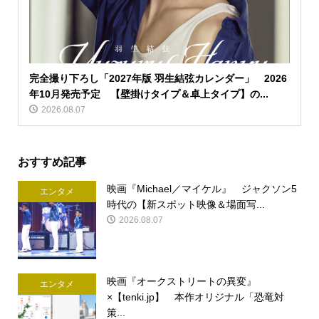
完全撮り下ろし「2027年版 羽生結弦カレンダー」 2026
年10月発売予定 【壁掛けタイプ＆卓上タイプ】の...
2026.08.07
おすすめ記事
映画『Michael／マイケル』 ジャクソン5
エンタメ
時代の【新スポット映像＆場面写...
2026.08.07
映画『オークストリートの異変』
エンタメ
×【tenki.jp】 本作オリジナル「恐竜対
策...