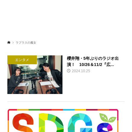
ラプラスの魔女
櫻井翔・5年ぶりのラジオ出
エンタメ
演！ 10/26＆11/2『広...
2024.10.25