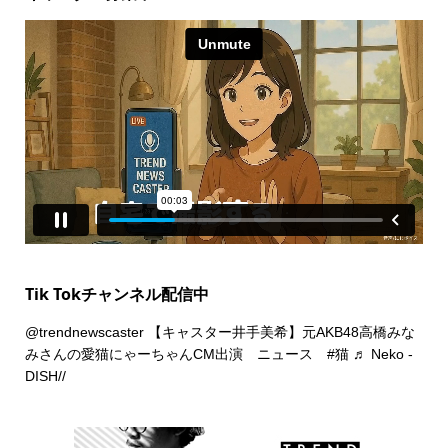
Tik Tokチャンネル配信中
@trendnewscaster
【キャスター井手美希】元AKB48高橋みな
みさんの愛猫にゃーちゃんCM出演 ニュース
#猫
♬ Neko -
DISH//