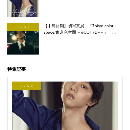
【中島裕翔】初写真展 『7okyo color
エンタメ
space/東京色空間 ～#COT7DF～』 ...
特集記事
エンタメ