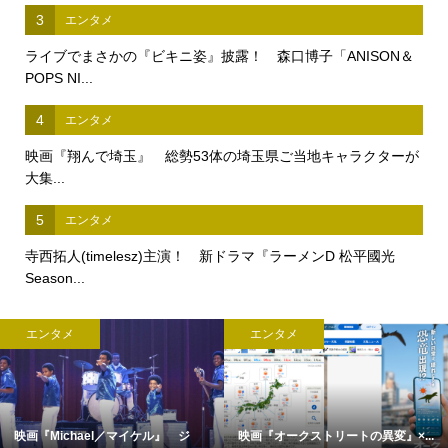
3
エンタメ
ライブでまさかの『ビキニ姿』披露！ 森口博子「ANISON＆
POPS NI...
4
エンタメ
映画『翔んで埼玉』 総勢53体の埼玉県ご当地キャラクターが
大集...
5
エンタメ
寺西拓人(timelesz)主演！ 新ドラマ『ラーメンD 松平國光
Season...
エンタメ
エンタメ
映画『Michael／マイケル』 ジ
映画『オークストリートの異変』×...