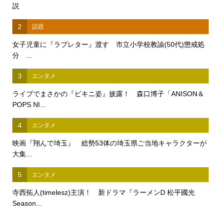
説
2
話題
女子児童に『ラブレター』渡す 市立小学校教諭(50代)懲戒処
分 ...
3
エンタメ
ライブでまさかの『ビキニ姿』披露！ 森口博子「ANISON＆
POPS NI...
4
エンタメ
映画『翔んで埼玉』 総勢53体の埼玉県ご当地キャラクターが
大集...
5
エンタメ
寺西拓人(timelesz)主演！ 新ドラマ『ラーメンD 松平國光
Season...