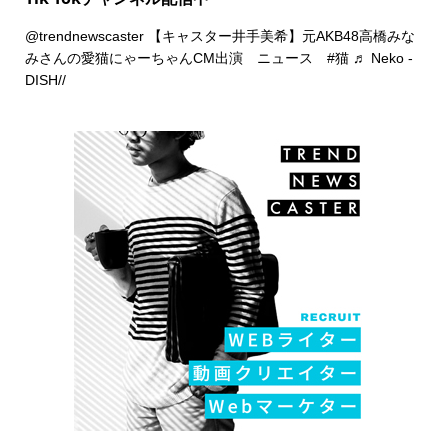
@trendnewscaster
【キャスター井手美希】元AKB48高橋みな
みさんの愛猫にゃーちゃんCM出演 ニュース
#猫
♬ Neko -
DISH//