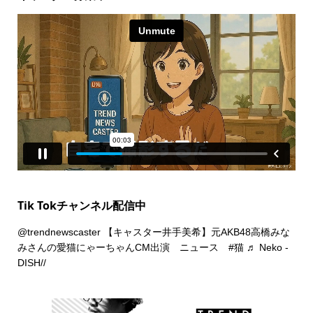
Tik Tokチャンネル配信中
@trendnewscaster
【キャスター井手美希】元AKB48高橋みな
みさんの愛猫にゃーちゃんCM出演 ニュース
#猫
♬ Neko -
DISH//