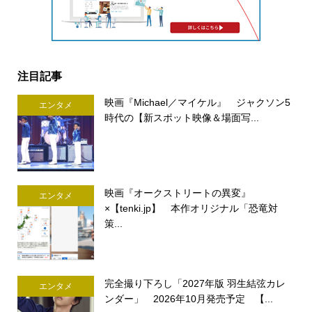
注目記事
映画『Michael／マイケル』 ジャクソン5
エンタメ
時代の【新スポット映像＆場面写...
映画『オークストリートの異変』
エンタメ
×【tenki.jp】 本作オリジナル「恐竜対
策...
完全撮り下ろし「2027年版 羽生結弦カレ
エンタメ
ンダー」 2026年10月発売予定 【...