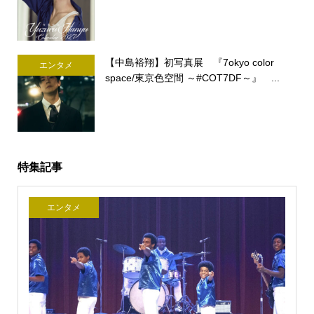
【中島裕翔】初写真展 『7okyo color
エンタメ
space/東京色空間 ～#COT7DF～』 ...
特集記事
エンタメ