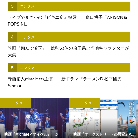
3
エンタメ
ライブでまさかの『ビキニ姿』披露！ 森口博子「ANISON＆
POPS NI...
4
エンタメ
映画『翔んで埼玉』 総勢53体の埼玉県ご当地キャラクターが
大集...
5
エンタメ
寺西拓人(timelesz)主演！ 新ドラマ『ラーメンD 松平國光
Season...
エンタメ
エンタメ
映画『Michael／マイケル』 ジ
映画『オークストリートの異変』×...