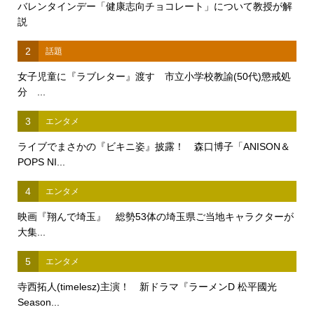
バレンタインデー「健康志向チョコレート」について教授が解
説
2
話題
女子児童に『ラブレター』渡す 市立小学校教諭(50代)懲戒処
分 ...
3
エンタメ
ライブでまさかの『ビキニ姿』披露！ 森口博子「ANISON＆
POPS NI...
4
エンタメ
映画『翔んで埼玉』 総勢53体の埼玉県ご当地キャラクターが
大集...
5
エンタメ
寺西拓人(timelesz)主演！ 新ドラマ『ラーメンD 松平國光
Season...