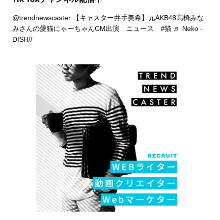
@trendnewscaster
【キャスター井手美希】元AKB48高橋みな
みさんの愛猫にゃーちゃんCM出演 ニュース
#猫
♬ Neko -
DISH//