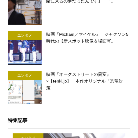
緒に来るの夢だったんです】 「...
映画『Michael／マイケル』 ジャクソン5
エンタメ
時代の【新スポット映像＆場面写...
映画『オークストリートの異変』
エンタメ
×【tenki.jp】 本作オリジナル「恐竜対
策...
特集記事