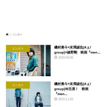
メンター
磯村勇斗×末澤誠也(Aぇ!
エンタメ
group)×綾野剛 映画『men...
2026.06.06
磯村勇斗×末澤誠也(Aぇ!
エンタメ
group)W主演！ 映画
『men...
2025.11.05