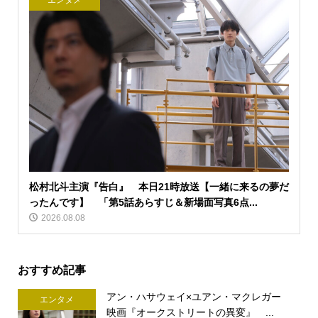
エンタメ
松村北斗主演『告白』 本日21時放送【一緒に来るの夢だ
ったんです】 「第5話あらすじ＆新場面写真6点...
2026.08.08
おすすめ記事
アン・ハサウェイ×ユアン・マクレガー
エンタメ
映画『オークストリートの異変』 ...