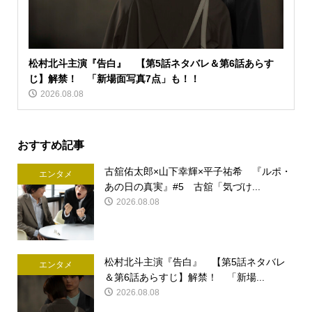
松村北斗主演『告白』 【第5話ネタバレ＆第6話あらす
じ】解禁！ 「新場面写真7点」も！！
2026.08.08
おすすめ記事
古舘佑太郎×山下幸輝×平子祐希 『ルポ・
エンタメ
あの日の真実』#5 古舘「気づけ...
2026.08.08
松村北斗主演『告白』 【第5話ネタバレ
エンタメ
＆第6話あらすじ】解禁！ 「新場...
2026.08.08