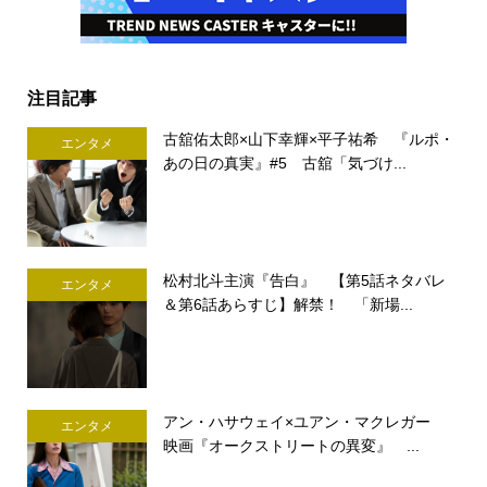
注目記事
古舘佑太郎×山下幸輝×平子祐希 『ルポ・
エンタメ
あの日の真実』#5 古舘「気づけ...
松村北斗主演『告白』 【第5話ネタバレ
エンタメ
＆第6話あらすじ】解禁！ 「新場...
アン・ハサウェイ×ユアン・マクレガー
エンタメ
映画『オークストリートの異変』 ...