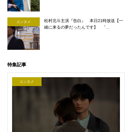
松村北斗主演『告白』 本日21時放送【一
エンタメ
緒に来るの夢だったんです】 「...
特集記事
エンタメ