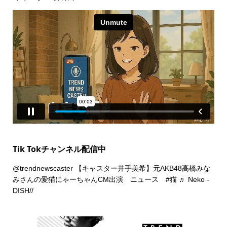
Tik Tokチャンネル配信中
@trendnewscaster
【キャスター井手美希】元AKB48高橋みな
みさんの愛猫にゃーちゃんCM出演 ニュース
#猫
♬ Neko -
DISH//