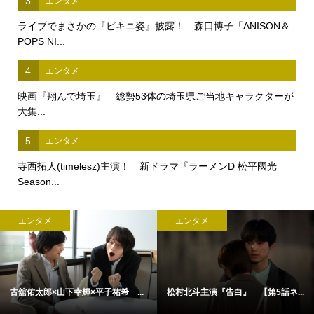
3
エンタメ
ライブでまさかの『ビキニ姿』披露！ 森口博子「ANISON＆
POPS NI...
4
エンタメ
映画『翔んで埼玉』 総勢53体の埼玉県ご当地キャラクターが
大集...
5
エンタメ
寺西拓人(timelesz)主演！ 新ドラマ『ラーメンD 松平國光
Season...
エンタメ
エンタメ
古舘佑太郎×山下幸輝×平子祐希 ...
松村北斗主演『告白』 【第5話ネ...