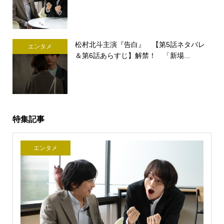
松村北斗主演『告白』 【第5話ネタバレ
エンタメ
＆第6話あらすじ】解禁！ 「新場...
特集記事
エンタメ