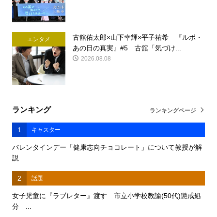
古舘佑太郎×山下幸輝×平子祐希 『ルポ・
エンタメ
あの日の真実』#5 古舘「気づけ...
2026.08.08
ランキング
ランキングページ
1
キャスター
バレンタインデー「健康志向チョコレート」について教授が解
説
2
話題
女子児童に『ラブレター』渡す 市立小学校教諭(50代)懲戒処
分 ...