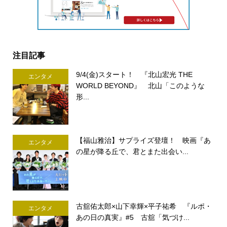
注目記事
9/4(金)スタート！ 『北山宏光 THE
エンタメ
WORLD BEYOND』 北山「このような
形...
【福山雅治】サプライズ登壇！ 映画『あ
エンタメ
の星が降る丘で、君とまた出会い...
古舘佑太郎×山下幸輝×平子祐希 『ルポ・
エンタメ
あの日の真実』#5 古舘「気づけ...