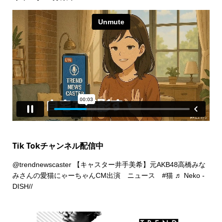
Tik Tokチャンネル配信中
@trendnewscaster
【キャスター井手美希】元AKB48高橋みな
みさんの愛猫にゃーちゃんCM出演 ニュース
#猫
♬ Neko -
DISH//