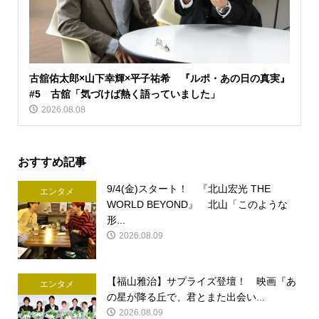
古舘佑太郎×山下幸輝×平子祐希 『ルポ・あの日の真実』
#5 古舘「気づけば熱く語っていました」
2026.08.08
おすすめ記事
9/4(金)スタート！ 『北山宏光 THE
エンタメ
WORLD BEYOND』 北山「このような
形...
2026.08.09
【福山雅治】サプライズ登壇！ 映画『あ
エンタメ
の星が降る丘で、君とまた出会い...
2026.08.09