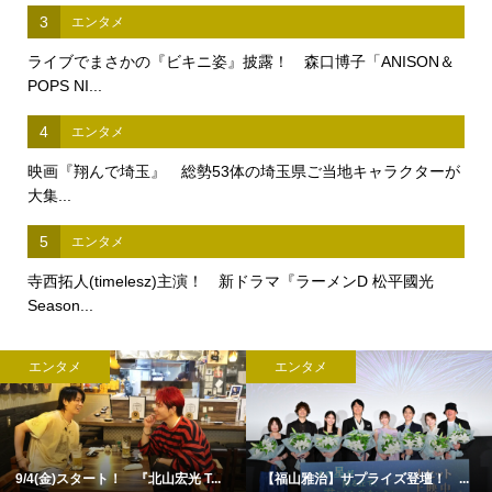
3
エンタメ
ライブでまさかの『ビキニ姿』披露！ 森口博子「ANISON＆
POPS NI...
4
エンタメ
映画『翔んで埼玉』 総勢53体の埼玉県ご当地キャラクターが
大集...
5
エンタメ
寺西拓人(timelesz)主演！ 新ドラマ『ラーメンD 松平國光
Season...
エンタメ
エンタメ
9/4(金)スタート！ 『北山宏光 T...
【福山雅治】サプライズ登壇！ ...