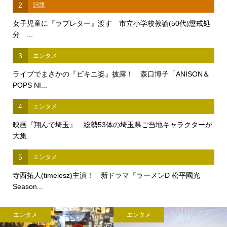
2
話題
女子児童に『ラブレター』渡す 市立小学校教諭(50代)懲戒処
分 ...
3
エンタメ
ライブでまさかの『ビキニ姿』披露！ 森口博子「ANISON＆
POPS NI...
4
エンタメ
映画『翔んで埼玉』 総勢53体の埼玉県ご当地キャラクターが
大集...
5
エンタメ
寺西拓人(timelesz)主演！ 新ドラマ『ラーメンD 松平國光
Season...
エンタメ
エンタメ