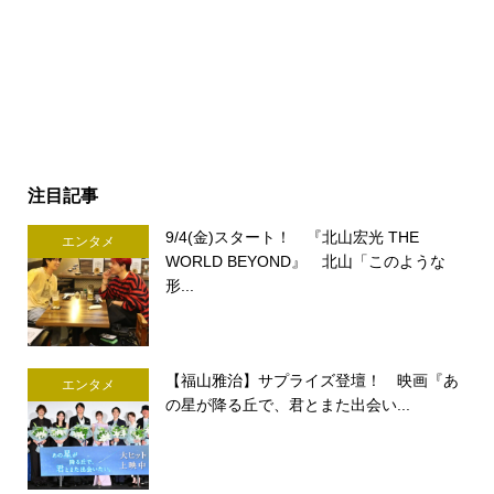
注目記事
9/4(金)スタート！ 『北山宏光 THE
エンタメ
WORLD BEYOND』 北山「このような
形...
【福山雅治】サプライズ登壇！ 映画『あ
エンタメ
の星が降る丘で、君とまた出会い...