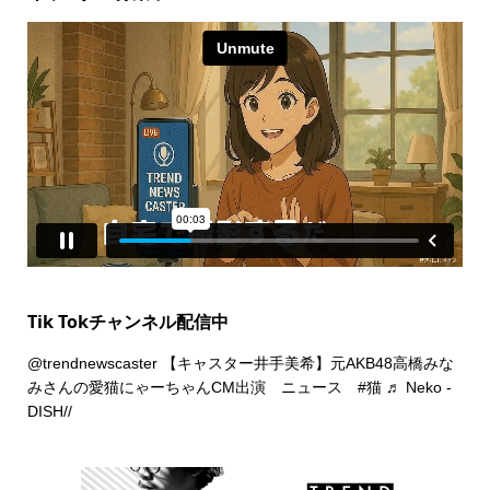
Tik Tokチャンネル配信中
@trendnewscaster
【キャスター井手美希】元AKB48高橋みな
みさんの愛猫にゃーちゃんCM出演 ニュース
#猫
♬ Neko -
DISH//