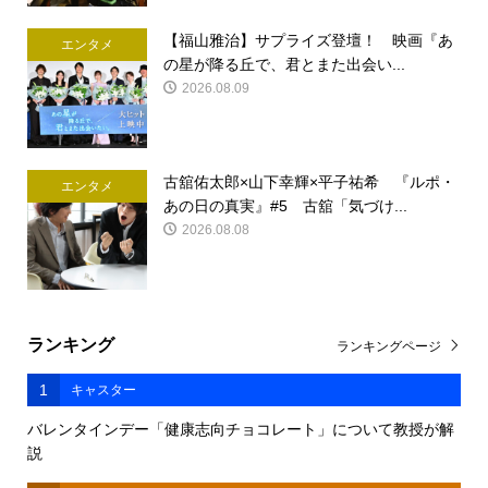
【福山雅治】サプライズ登壇！ 映画『あ
エンタメ
の星が降る丘で、君とまた出会い...
2026.08.09
古舘佑太郎×山下幸輝×平子祐希 『ルポ・
エンタメ
あの日の真実』#5 古舘「気づけ...
2026.08.08
ランキング
ランキングページ
1
キャスター
バレンタインデー「健康志向チョコレート」について教授が解
説