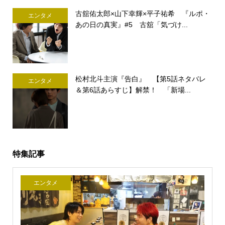
古舘佑太郎×山下幸輝×平子祐希 『ルポ・
エンタメ
あの日の真実』#5 古舘「気づけ...
松村北斗主演『告白』 【第5話ネタバレ
エンタメ
＆第6話あらすじ】解禁！ 「新場...
特集記事
エンタメ