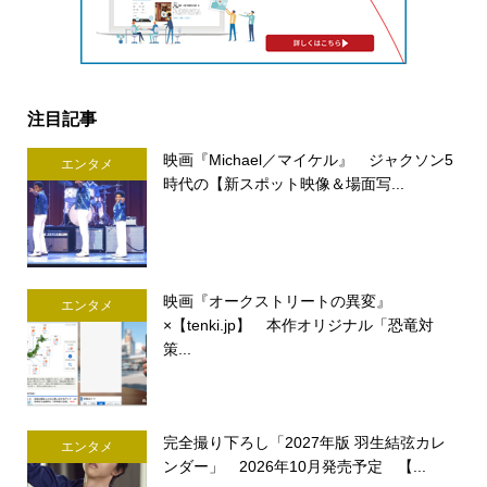
注目記事
映画『Michael／マイケル』 ジャクソン5
エンタメ
時代の【新スポット映像＆場面写...
映画『オークストリートの異変』
エンタメ
×【tenki.jp】 本作オリジナル「恐竜対
策...
完全撮り下ろし「2027年版 羽生結弦カレ
エンタメ
ンダー」 2026年10月発売予定 【...