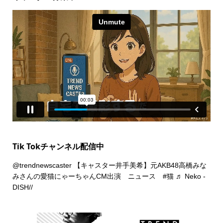
Tik Tokチャンネル配信中
@trendnewscaster
【キャスター井手美希】元AKB48高橋みな
みさんの愛猫にゃーちゃんCM出演 ニュース
#猫
♬ Neko -
DISH//