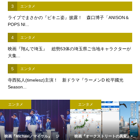
3
エンタメ
ライブでまさかの『ビキニ姿』披露！ 森口博子「ANISON＆
POPS NI...
4
エンタメ
映画『翔んで埼玉』 総勢53体の埼玉県ご当地キャラクターが
大集...
5
エンタメ
寺西拓人(timelesz)主演！ 新ドラマ『ラーメンD 松平國光
Season...
エンタメ
エンタメ
映画『Michael／マイケル』 ジ
映画『オークストリートの異変』×...