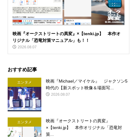
映画『オークストリートの異変』×【tenki.jp】 本作オ
リジナル「恐竜対策マニュアル」も！！
2026.08.07
おすすめ記事
映画『Michael／マイケル』 ジャクソン5
エンタメ
時代の【新スポット映像＆場面写...
2026.08.07
映画『オークストリートの異変』
エンタメ
×【tenki.jp】 本作オリジナル「恐竜対
策...