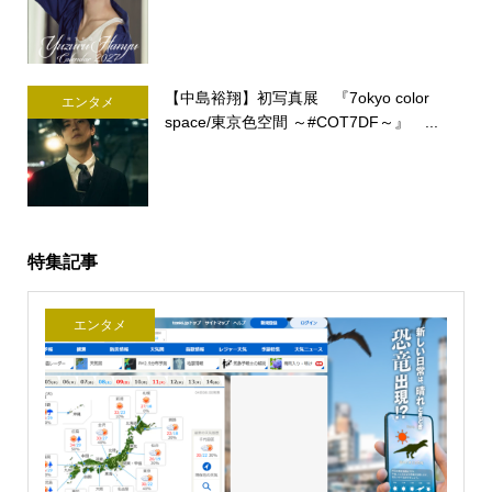
【中島裕翔】初写真展 『7okyo color
エンタメ
space/東京色空間 ～#COT7DF～』 ...
特集記事
エンタメ