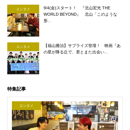
9/4(金)スタート！ 『北山宏光 THE
エンタメ
WORLD BEYOND』 北山「このような
形...
【福山雅治】サプライズ登壇！ 映画『あ
エンタメ
の星が降る丘で、君とまた出会い...
特集記事
エンタメ