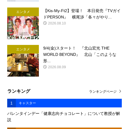
【Kis-My-Ft2】登場！ 本日発売『TVガイ
エンタメ
ドPERSON』 横尾渉「各々がやり...
2026.08.10
9/4(金)スタート！ 『北山宏光 THE
エンタメ
WORLD BEYOND』 北山「このような
形...
2026.08.09
ランキング
ランキングページ
1
キャスター
バレンタインデー「健康志向チョコレート」について教授が解
説