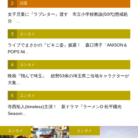
2
話題
女子児童に『ラブレター』渡す 市立小学校教諭(50代)懲戒処
分 ...
3
エンタメ
ライブでまさかの『ビキニ姿』披露！ 森口博子「ANISON＆
POPS NI...
4
エンタメ
映画『翔んで埼玉』 総勢53体の埼玉県ご当地キャラクターが
大集...
5
エンタメ
寺西拓人(timelesz)主演！ 新ドラマ『ラーメンD 松平國光
Season...
エンタメ
エンタメ