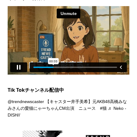
Tik Tokチャンネル配信中
@trendnewscaster
【キャスター井手美希】元AKB48高橋みな
みさんの愛猫にゃーちゃんCM出演 ニュース
#猫
♬ Neko -
DISH//