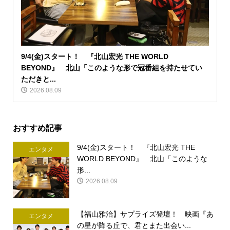
9/4(金)スタート！ 『北山宏光 THE WORLD
BEYOND』 北山「このような形で冠番組を持たせてい
ただきと...
2026.08.09
おすすめ記事
9/4(金)スタート！ 『北山宏光 THE
エンタメ
WORLD BEYOND』 北山「このような
形...
2026.08.09
【福山雅治】サプライズ登壇！ 映画『あ
エンタメ
の星が降る丘で、君とまた出会い...