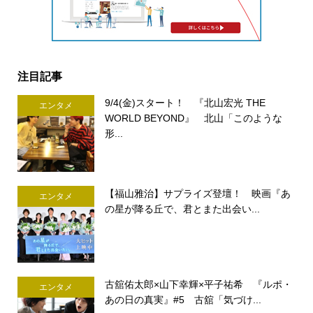
注目記事
9/4(金)スタート！ 『北山宏光 THE
エンタメ
WORLD BEYOND』 北山「このような
形...
【福山雅治】サプライズ登壇！ 映画『あ
エンタメ
の星が降る丘で、君とまた出会い...
古舘佑太郎×山下幸輝×平子祐希 『ルポ・
エンタメ
あの日の真実』#5 古舘「気づけ...