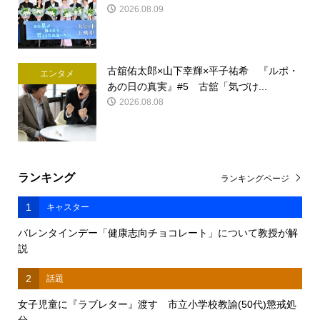
2026.08.09
古舘佑太郎×山下幸輝×平子祐希 『ルポ・
エンタメ
あの日の真実』#5 古舘「気づけ...
2026.08.08
ランキング
ランキングページ
1
キャスター
バレンタインデー「健康志向チョコレート」について教授が解
説
2
話題
女子児童に『ラブレター』渡す 市立小学校教諭(50代)懲戒処
分 ...