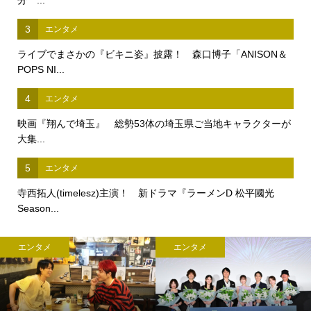
3
エンタメ
ライブでまさかの『ビキニ姿』披露！ 森口博子「ANISON＆
POPS NI...
4
エンタメ
映画『翔んで埼玉』 総勢53体の埼玉県ご当地キャラクターが
大集...
5
エンタメ
寺西拓人(timelesz)主演！ 新ドラマ『ラーメンD 松平國光
Season...
エンタメ
エンタメ