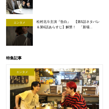
松村北斗主演『告白』 【第5話ネタバレ
エンタメ
＆第6話あらすじ】解禁！ 「新場...
特集記事
エンタメ