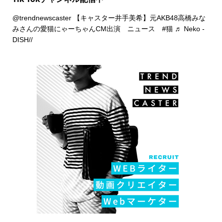
@trendnewscaster
【キャスター井手美希】元AKB48高橋みな
みさんの愛猫にゃーちゃんCM出演 ニュース
#猫
♬ Neko -
DISH//