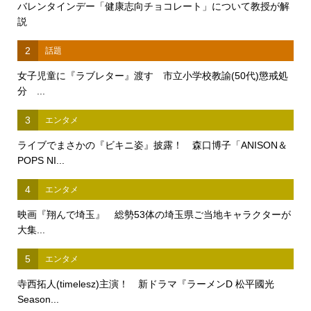
バレンタインデー「健康志向チョコレート」について教授が解
説
2
話題
女子児童に『ラブレター』渡す 市立小学校教諭(50代)懲戒処
分 ...
3
エンタメ
ライブでまさかの『ビキニ姿』披露！ 森口博子「ANISON＆
POPS NI...
4
エンタメ
映画『翔んで埼玉』 総勢53体の埼玉県ご当地キャラクターが
大集...
5
エンタメ
寺西拓人(timelesz)主演！ 新ドラマ『ラーメンD 松平國光
Season...