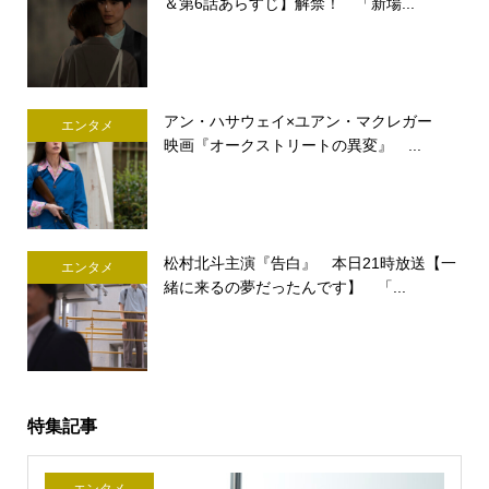
＆第6話あらすじ】解禁！ 「新場...
アン・ハサウェイ×ユアン・マクレガー
エンタメ
映画『オークストリートの異変』 ...
松村北斗主演『告白』 本日21時放送【一
エンタメ
緒に来るの夢だったんです】 「...
特集記事