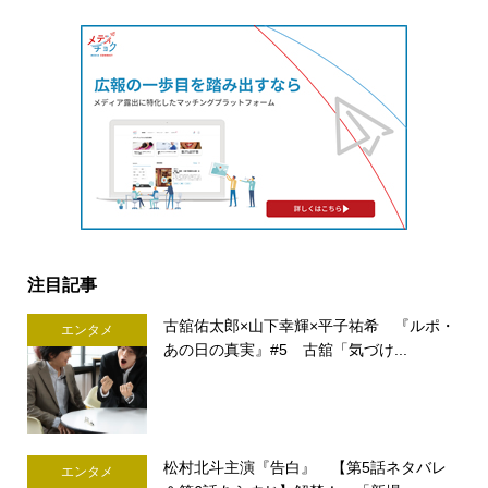
注目記事
古舘佑太郎×山下幸輝×平子祐希 『ルポ・
エンタメ
あの日の真実』#5 古舘「気づけ...
松村北斗主演『告白』 【第5話ネタバレ
エンタメ