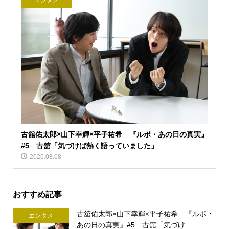
エンタメ
古舘佑太郎×山下幸輝×平子祐希 『ルポ・あの日の真実』
#5 古舘「気づけば熱く語っていました」
2026.08.08
おすすめ記事
古舘佑太郎×山下幸輝×平子祐希 『ルポ・
エンタメ
あの日の真実』#5 古舘「気づけ...