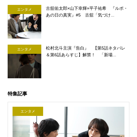
古舘佑太郎×山下幸輝×平子祐希 『ルポ・
エンタメ
あの日の真実』#5 古舘「気づけ...
松村北斗主演『告白』 【第5話ネタバレ
エンタメ
＆第6話あらすじ】解禁！ 「新場...
特集記事
エンタメ