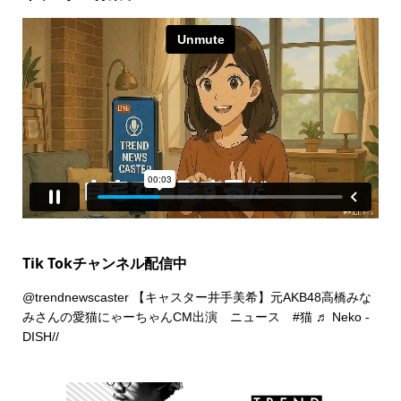
Tik Tokチャンネル配信中
@trendnewscaster
【キャスター井手美希】元AKB48高橋みな
みさんの愛猫にゃーちゃんCM出演 ニュース
#猫
♬ Neko -
DISH//