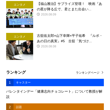
【福山雅治】サプライズ登壇！ 映画『あ
エンタメ
の星が降る丘で、君とまた出会い...
2026.08.09
古舘佑太郎×山下幸輝×平子祐希 『ルポ・
エンタメ
あの日の真実』#5 古舘「気づけ...
2026.08.08
ランキング
ランキングページ
1
キャスター
バレンタインデー「健康志向チョコレート」について教授が解
説
2
話題