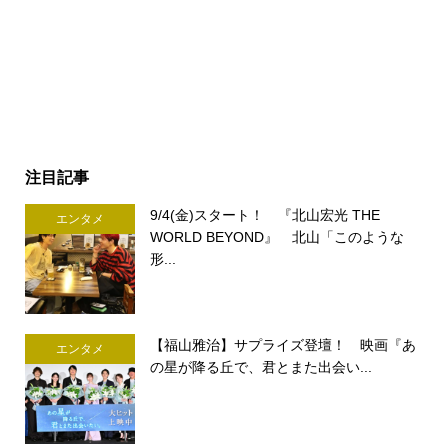
注目記事
9/4(金)スタート！ 『北山宏光 THE
エンタメ
WORLD BEYOND』 北山「このような
形...
【福山雅治】サプライズ登壇！ 映画『あ
エンタメ
の星が降る丘で、君とまた出会い...