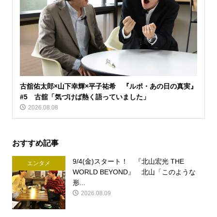
古舘佑太郎×山下幸輝×平子祐希 『ルポ・あの日の真実』
#5 古舘「気づけば熱く語っていました」
2026.08.08
おすすめ記事
9/4(金)スタート！ 『北山宏光 THE
エンタメ
WORLD BEYOND』 北山「このような
形...
2026.08.09