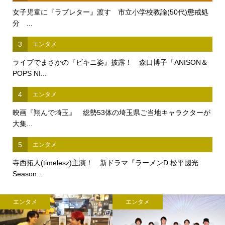
女子児童に『ラブレター』渡す 市立小学校教諭(50代)懲戒処
分 ...
3
エンタメ
ライブでまさかの『ビキニ姿』披露！ 森口博子「ANISON＆
POPS NI...
4
エンタメ
映画『翔んで埼玉』 総勢53体の埼玉県ご当地キャラクターが
大集...
5
エンタメ
寺西拓人(timelesz)主演！ 新ドラマ『ラーメンD 松平國光
Season...
エンタメ
エンタメ