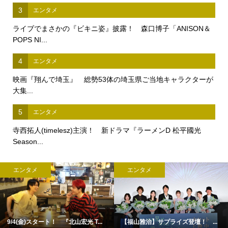
3
エンタメ
ライブでまさかの『ビキニ姿』披露！ 森口博子「ANISON＆
POPS NI...
4
エンタメ
映画『翔んで埼玉』 総勢53体の埼玉県ご当地キャラクターが
大集...
5
エンタメ
寺西拓人(timelesz)主演！ 新ドラマ『ラーメンD 松平國光
Season...
エンタメ
エンタメ
9/4(金)スタート！ 『北山宏光 T...
【福山雅治】サプライズ登壇！ ...