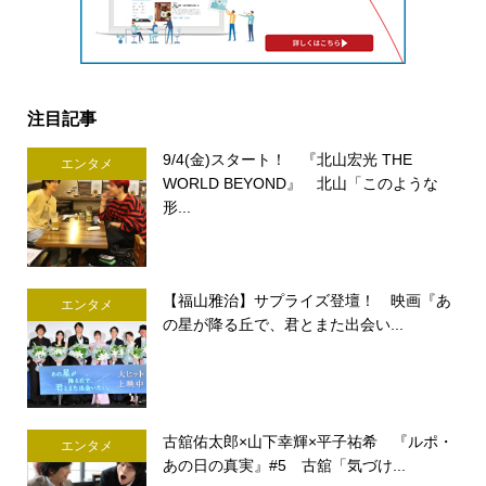
注目記事
9/4(金)スタート！ 『北山宏光 THE
エンタメ
WORLD BEYOND』 北山「このような
形...
【福山雅治】サプライズ登壇！ 映画『あ
エンタメ
の星が降る丘で、君とまた出会い...
古舘佑太郎×山下幸輝×平子祐希 『ルポ・
エンタメ
あの日の真実』#5 古舘「気づけ...