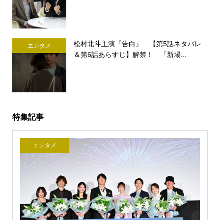
松村北斗主演『告白』 【第5話ネタバレ
エンタメ
＆第6話あらすじ】解禁！ 「新場...
特集記事
エンタメ