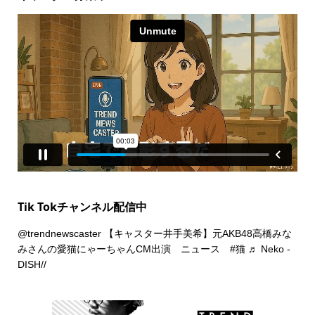
Tik Tokチャンネル配信中
@trendnewscaster
【キャスター井手美希】元AKB48高橋みな
みさんの愛猫にゃーちゃんCM出演 ニュース
#猫
♬ Neko -
DISH//