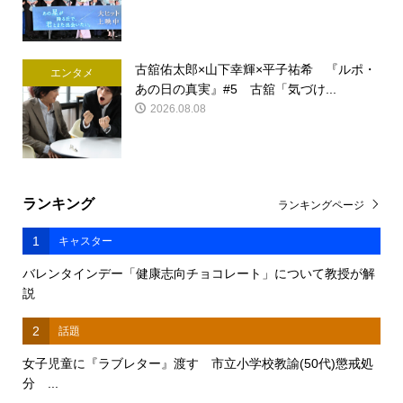
古舘佑太郎×山下幸輝×平子祐希 『ルポ・
エンタメ
あの日の真実』#5 古舘「気づけ...
2026.08.08
ランキング
ランキングページ
1
キャスター
バレンタインデー「健康志向チョコレート」について教授が解
説
2
話題
女子児童に『ラブレター』渡す 市立小学校教諭(50代)懲戒処
分 ...