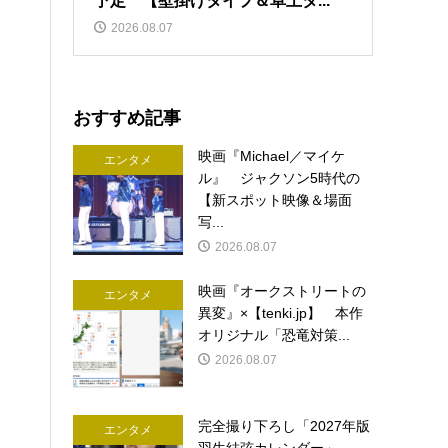
予定 【壁掛けタイプ＆卓上タ...
2026.08.07
おすすめ記事
映画『Michael／マイケ
エンタメ
ル』 ジャクソン5時代の
【新スポット映像＆場面
写...
2026.08.07
映画『オークストリートの
エンタメ
異変』×【tenki.jp】 本作
オリジナル「恐竜対策...
2026.08.07
完全撮り下ろし「2027年版
エンタメ