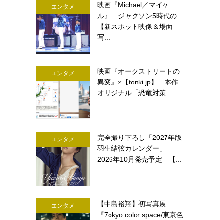
映画『Michael／マイケ
エンタメ
ル』 ジャクソン5時代の
【新スポット映像＆場面
写...
映画『オークストリートの
エンタメ
異変』×【tenki.jp】 本作
オリジナル「恐竜対策...
完全撮り下ろし「2027年版
エンタメ
羽生結弦カレンダー」
2026年10月発売予定 【...
【中島裕翔】初写真展
エンタメ
『7okyo color space/東京色