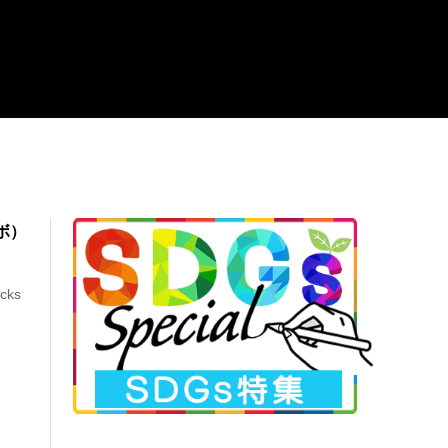
ボ）
ks