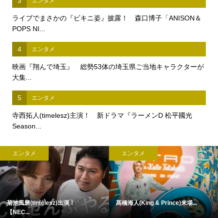
3
エンタメ
ライブでまさかの『ビキニ姿』披露！ 森口博子「ANISON＆
POPS NI...
4
エンタメ
映画『翔んで埼玉』 総勢53体の埼玉県ご当地キャラクターが
大集...
5
エンタメ
寺西拓人(timelesz)主演！ 新ドラマ『ラーメンD 松平國光
Season...
エンタメ
エンタメ
菊池風磨(timelesz)出演！
髙橋海人(King & Prince)来場...
【NEC...