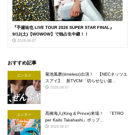
『手越祐也 LIVE TOUR 2026 SUPER STAR FINAL』
9/12(土)【WOWOW】で独占生中継！！
2026.08.07
おすすめ記事
菊池風磨(timelesz)出演！ 【NECネッツエ
エンタメ
スアイ】 新TVCM「切らせない篇...
2026.08.07
髙橋海人(King & Prince)来場！ 『ETRO
エンタメ
per Kaito Takahashi』ポップ...
2026.08.07