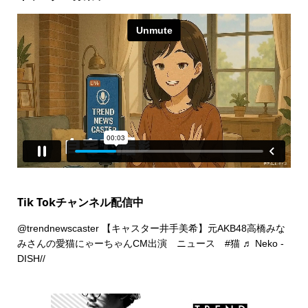
Tik Tokチャンネル配信中
@trendnewscaster
【キャスター井手美希】元AKB48高橋みな
みさんの愛猫にゃーちゃんCM出演 ニュース
#猫
♬ Neko -
DISH//