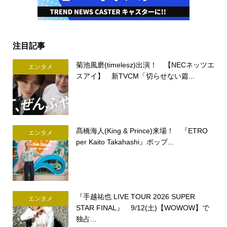
注目記事
菊池風磨(timelesz)出演！ 【NECネッツエ
エンタメ
スアイ】 新TVCM「切らせない篇...
髙橋海人(King & Prince)来場！ 『ETRO
エンタメ
per Kaito Takahashi』ポップ...
『手越祐也 LIVE TOUR 2026 SUPER
エンタメ
STAR FINAL』 9/12(土)【WOWOW】で
独占...