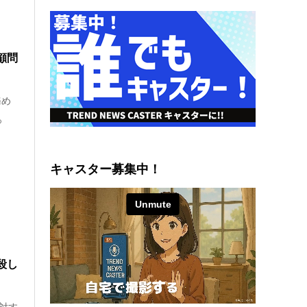
顧問
務め
っ
キャスター募集中！
殺し
対す