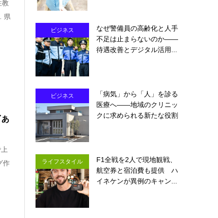
性教
 県
なぜ警備員の高齢化と人手
ビジネス
不足は止まらないのか――
待遇改善とデジタル活用...
「病気」から「人」を診る
ビジネス
医療へ――地域のクリニッ
クに求められる新たな役割
『あ
で上
F1全戦を2人で現地観戦、
ライフスタイル
グ作
航空券と宿泊費も提供 ハ
イネケンが異例のキャン...