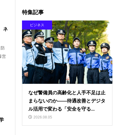
特集記事
ビジネス
 ネ
ラ防
爆営
なぜ警備員の高齢化と人手不足は止
まらないのか――待遇改善とデジタ
ル活用で変わる「安全を守る...
2026.08.05
学