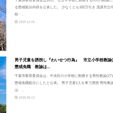
る懲戒処分内容を公表した。 少なくとも3回万引き 茂原市立
校・...
2025.12.19
男子児童を誘拐し『わいせつ行為』 市立小学校教諭(2
懲戒免職 教諭は...
千葉市教育委員会は、中央区の小学校に勤務する男性教諭(27
懲戒免職処分にしたと公表。 男子児童2人を車で誘拐 男性教
は、...
2025.08.13