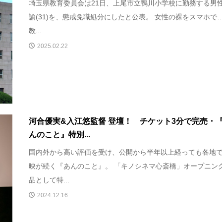
埼玉県教育委員会は21日、上尾市立鴨川小学校に勤務する男
諭(31)を、懲戒免職処分にしたと公表。 女性の裸をスマホで…
教...
2025.02.22
河合優実&入江悠監督 登壇！ チケット3分で完売・
んのこと』特別...
国内外から高い評価を受け、公開から半年以上経っても各地
映が続く『あんのこと』。 「キノシネマ心斎橋」オープニン
品として特...
2024.12.16