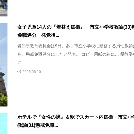
女子児童14人の『着替え盗撮』 市立小学校教諭(33)
免職処分 発覚後...
愛知県教育委員会は9日、あま市立小学校に勤務する男性教諭(3
を、懲戒免職処分にしたと発表。 コピー用紙の箱に… 県教委
に...
2025.06.10
ホテルで『女性の裸』＆駅でスカート内盗撮 市立小
教諭(31)懲戒免職...