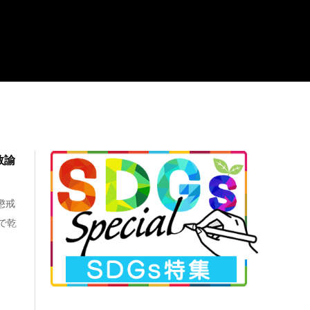
教諭
懲戒
で乾