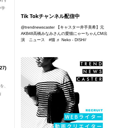
中学
Tik Tokチャンネル配信中
@trendnewscaster
【キャスター井手美希】元
AKB48高橋みなみさんの愛猫にゃーちゃんCM出
演 ニュース
#猫
♬ Neko - DISH//
7)
)を、
諭