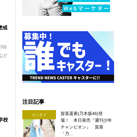
懲戒
3)
など
注目記事
賀喜遥香(乃木坂46)登
エンタメ
学校
場！ 本日発売『週刊少年
チャンピオン』 賀喜
「乃...