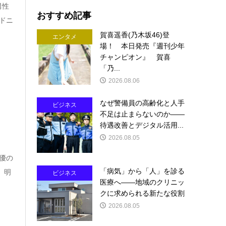
男性
おすすめ記事
ンドニ
賀喜遥香(乃木坂46)登
エンタメ
場！ 本日発売『週刊少年
チャンピオン』 賀喜
「乃...
2026.08.06
なぜ警備員の高齢化と人手
ビジネス
不足は止まらないのか――
待遇改善とデジタル活用...
』
2026.08.05
優の
「病気」から「人」を診る
、明
ビジネス
医療へ――地域のクリニッ
クに求められる新たな役割
2026.08.05