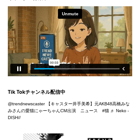
Tik Tokチャンネル配信中
@trendnewscaster
【キャスター井手美希】元AKB48高橋みな
みさんの愛猫にゃーちゃんCM出演 ニュース
#猫
♬ Neko -
DISH//