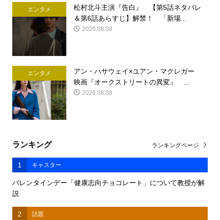
松村北斗主演『告白』 【第5話ネタバレ
エンタメ
＆第6話あらすじ】解禁！ 「新場...
2026.08.08
アン・ハサウェイ×ユアン・マクレガー
エンタメ
映画『オークストリートの異変』 ...
2026.08.08
ランキング
ランキングページ
1
キャスター
バレンタインデー「健康志向チョコレート」について教授が解
説
2
話題