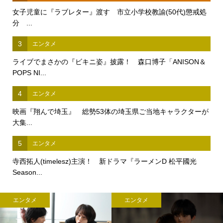
女子児童に『ラブレター』渡す 市立小学校教諭(50代)懲戒処
分 ...
3
エンタメ
ライブでまさかの『ビキニ姿』披露！ 森口博子「ANISON＆
POPS NI...
4
エンタメ
映画『翔んで埼玉』 総勢53体の埼玉県ご当地キャラクターが
大集...
5
エンタメ
寺西拓人(timelesz)主演！ 新ドラマ『ラーメンD 松平國光
Season...
エンタメ
エンタメ