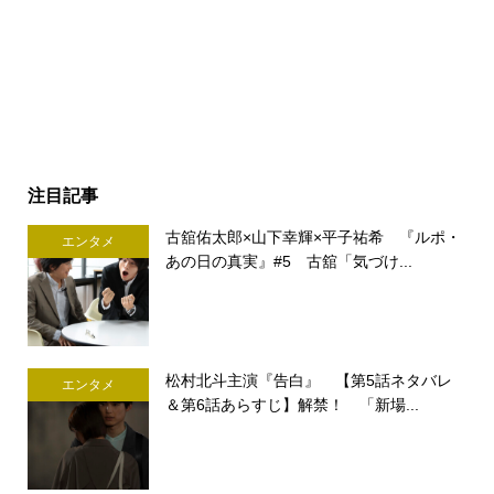
注目記事
古舘佑太郎×山下幸輝×平子祐希 『ルポ・
エンタメ
あの日の真実』#5 古舘「気づけ...
松村北斗主演『告白』 【第5話ネタバレ
エンタメ
＆第6話あらすじ】解禁！ 「新場...