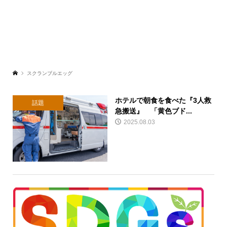
スクランブルエッグ
ホテルで朝食を食べた『3人救
話題
急搬送』 「黄色ブド...
2025.08.03