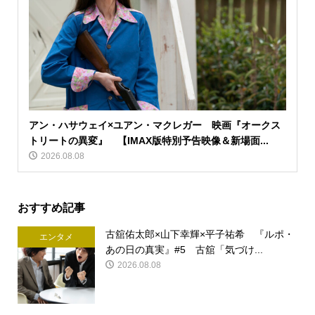
アン・ハサウェイ×ユアン・マクレガー 映画『オークス
トリートの異変』 【IMAX版特別予告映像＆新場面...
2026.08.08
おすすめ記事
古舘佑太郎×山下幸輝×平子祐希 『ルポ・
エンタメ
あの日の真実』#5 古舘「気づけ...
2026.08.08