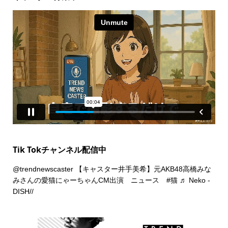
Tik Tokチャンネル配信中
@trendnewscaster
【キャスター井手美希】元AKB48高橋みな
みさんの愛猫にゃーちゃんCM出演 ニュース
#猫
♬ Neko -
DISH//