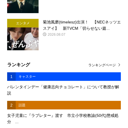
菊池風磨(timelesz)出演！ 【NECネッツエ
エンタメ
スアイ】 新TVCM「切らせない篇...
2026.08.07
ランキング
ランキングページ
1
キャスター
バレンタインデー「健康志向チョコレート」について教授が解
説
2
話題
女子児童に『ラブレター』渡す 市立小学校教諭(50代)懲戒処
分 ...