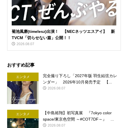
菊池風磨(timelesz)出演！ 【NECネッツエスアイ】 新
TVCM「切らせない篇」公開！！
2026.08.07
おすすめ記事
完全撮り下ろし「2027年版 羽生結弦カレ
エンタメ
ンダー」 2026年10月発売予定 【...
2026.08.07
【中島裕翔】初写真展 『7okyo color
エンタメ
space/東京色空間 ～#COT7DF～』 ...
2026.08.07