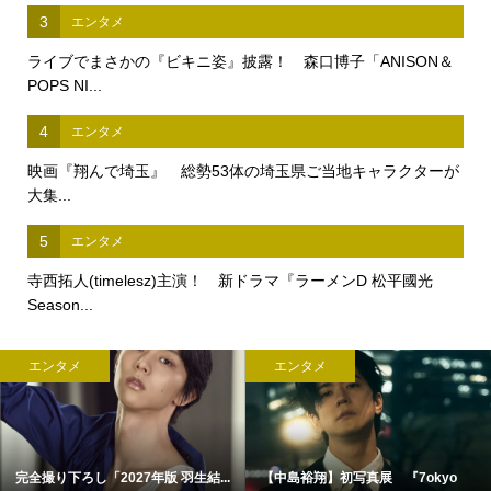
3
エンタメ
ライブでまさかの『ビキニ姿』披露！ 森口博子「ANISON＆
POPS NI...
4
エンタメ
映画『翔んで埼玉』 総勢53体の埼玉県ご当地キャラクターが
大集...
5
エンタメ
寺西拓人(timelesz)主演！ 新ドラマ『ラーメンD 松平國光
Season...
エンタメ
エンタメ
完全撮り下ろし「2027年版 羽生結...
【中島裕翔】初写真展 『7okyo