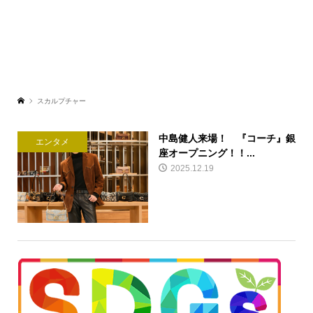
スカルプチャー
中島健人来場！ 『コーチ』銀
エンタメ
座オープニング！！...
2025.12.19