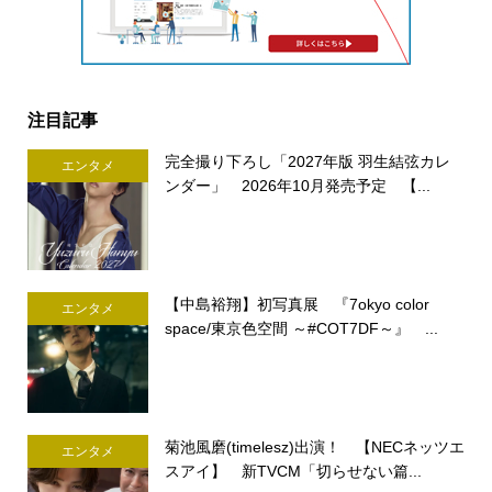
注目記事
完全撮り下ろし「2027年版 羽生結弦カレ
エンタメ
ンダー」 2026年10月発売予定 【...
【中島裕翔】初写真展 『7okyo color
エンタメ
space/東京色空間 ～#COT7DF～』 ...
菊池風磨(timelesz)出演！ 【NECネッツエ
エンタメ
スアイ】 新TVCM「切らせない篇...