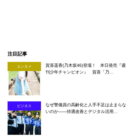
注目記事
賀喜遥香(乃木坂46)登場！ 本日発売『週
エンタメ
刊少年チャンピオン』 賀喜「乃...
なぜ警備員の高齢化と人手不足は止まらな
ビジネス
いのか――待遇改善とデジタル活用...