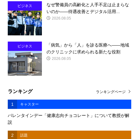
なぜ警備員の高齢化と人手不足は止まらな
ビジネス
いのか――待遇改善とデジタル活用...
2026.08.05
「病気」から「人」を診る医療へ――地域
ビジネス
のクリニックに求められる新たな役割
2026.08.05
ランキング
ランキングページ
1
キャスター
バレンタインデー「健康志向チョコレート」について教授が解
説
2
話題