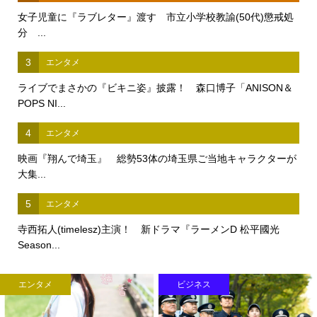
女子児童に『ラブレター』渡す 市立小学校教諭(50代)懲戒処
分 ...
3
エンタメ
ライブでまさかの『ビキニ姿』披露！ 森口博子「ANISON＆
POPS NI...
4
エンタメ
映画『翔んで埼玉』 総勢53体の埼玉県ご当地キャラクターが
大集...
5
エンタメ
寺西拓人(timelesz)主演！ 新ドラマ『ラーメンD 松平國光
Season...
エンタメ
ビジネス