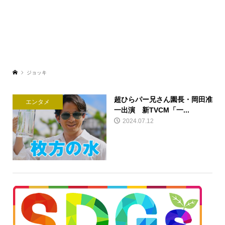
ジョッキ
超ひらパー兄さん園長・岡田准
エンタメ
一出演 新TVCM「一...
2024.07.12