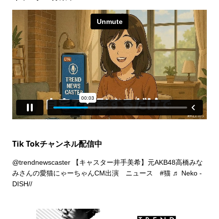
Tik Tokチャンネル配信中
@trendnewscaster
【キャスター井手美希】元AKB48高橋みな
みさんの愛猫にゃーちゃんCM出演 ニュース
#猫
♬ Neko -
DISH//