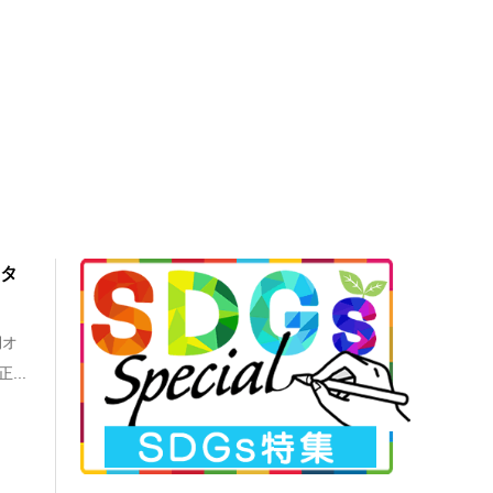
スタ
期オ
..