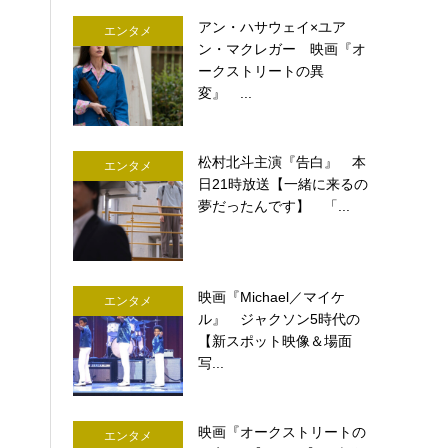
アン・ハサウェイ×ユア
エンタメ
ン・マクレガー 映画『オ
ークストリートの異
変』 ...
松村北斗主演『告白』 本
エンタメ
日21時放送【一緒に来るの
夢だったんです】 「...
映画『Michael／マイケ
エンタメ
ル』 ジャクソン5時代の
【新スポット映像＆場面
写...
映画『オークストリートの
エンタメ