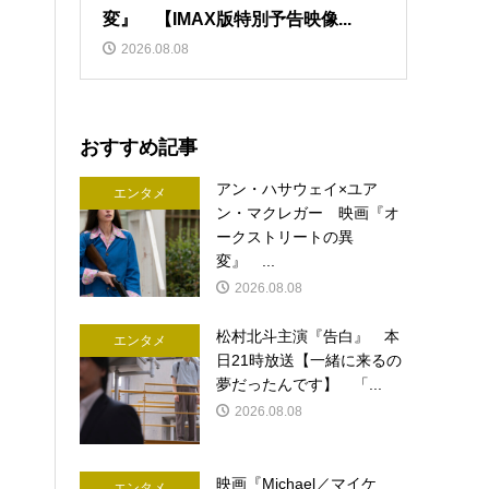
変』 【IMAX版特別予告映像...
2026.08.08
おすすめ記事
アン・ハサウェイ×ユア
エンタメ
ン・マクレガー 映画『オ
ークストリートの異
変』 ...
2026.08.08
松村北斗主演『告白』 本
エンタメ
日21時放送【一緒に来るの
夢だったんです】 「...
2026.08.08
映画『Michael／マイケ
エンタメ