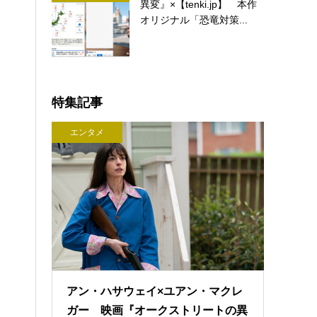
異変』×【tenki.jp】 本作
オリジナル「恐竜対策...
特集記事
エンタメ
アン・ハサウェイ×ユアン・マクレ
ガー 映画『オークストリートの異