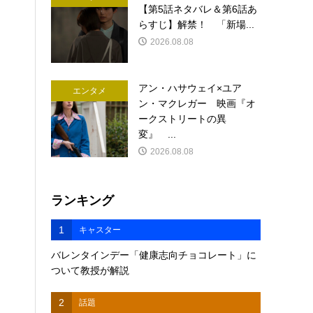
【第5話ネタバレ＆第6話あ
らすじ】解禁！ 「新場...
2026.08.08
アン・ハサウェイ×ユア
エンタメ
ン・マクレガー 映画『オ
ークストリートの異
変』 ...
2026.08.08
ランキング
1
キャスター
バレンタインデー「健康志向チョコレート」に
ついて教授が解説
2
話題