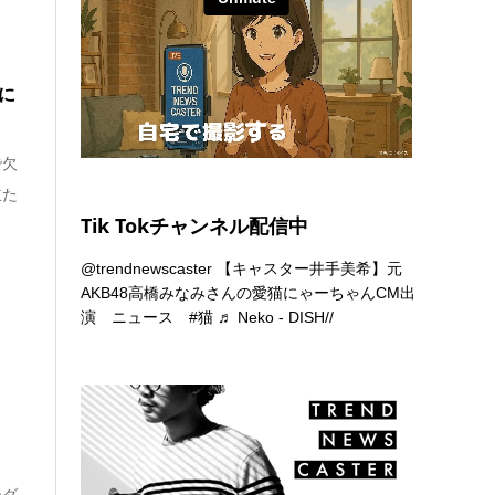
に
で欠
立た
Tik Tokチャンネル配信中
@trendnewscaster
【キャスター井手美希】元
AKB48高橋みなみさんの愛猫にゃーちゃんCM出
演 ニュース
#猫
♬ Neko - DISH//