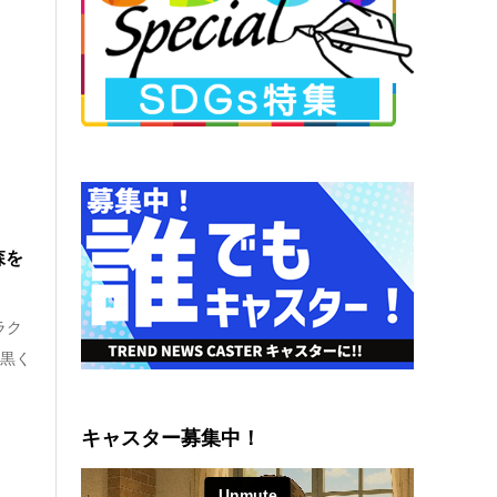
森を
ラク
目黒く
キャスター募集中！