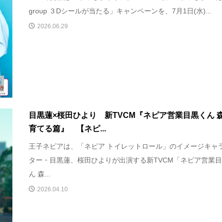
group ３Dシールが当たる」キャンペーンを、7月1日(水)...
2026.06.29
目黒蓮×桜田ひより 新TVCM『ネピア営業目黒くん 
育てる篇』 【ネピ...
王子ネピアは、「ネピア トイレットロール」のイメージキャ
ター・目黒蓮、桜田ひよりが出演する新TVCM「ネピア営業
ん 森...
2026.04.10