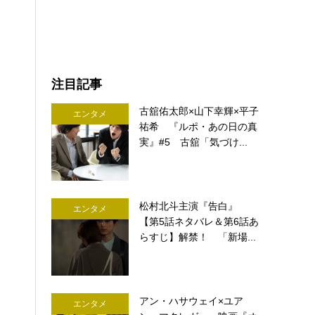
注目記事
古舘佑太郎×山下幸輝×平子
エンタメ
祐希 『ルポ・あの日の真
実』#5 古舘「気づけ...
松村北斗主演『告白』
エンタメ
【第5話ネタバレ＆第6話あ
らすじ】解禁！ 「新場...
アン・ハサウェイ×ユア
エンタメ