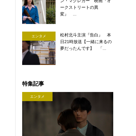
ン・マクレガー 映画『オ
ークストリートの異
変』 ...
松村北斗主演『告白』 本
エンタメ
日21時放送【一緒に来るの
夢だったんです】 「...
特集記事
エンタメ