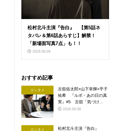
松村北斗主演『告白』 【第5話ネ
タバレ＆第6話あらすじ】解禁！
「新場面写真7点」も！！
2026.08.08
おすすめ記事
古舘佑太郎×山下幸輝×平子
エンタメ
祐希 『ルポ・あの日の真
実』#5 古舘「気づけ...
2026.08.08
松村北斗主演『告白』
エンタメ