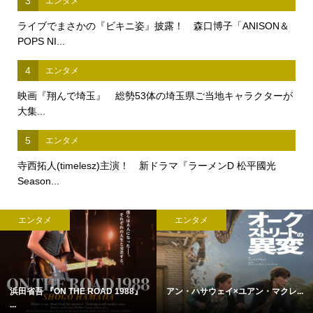
3
エンタメ
ライブでまさかの『ビキニ姿』披露！ 森口博子「ANISON＆
POPS NI...
4
エンタメ
映画『翔んで埼玉』 総勢53体の埼玉県ご当地キャラクターが
大集...
5
エンタメ
寺西拓人(timelesz)主演！ 新ドラマ『ラーメンD 松平國光
Season...
エンタメ
エンタメ
浜田省吾 『ON THE ROAD 1988』
アン・ハサウェイ×ユアン・マクレ...
...