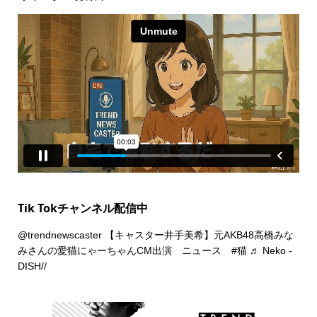
Tik Tokチャンネル配信中
@trendnewscaster
【キャスター井手美希】元AKB48高橋みな
みさんの愛猫にゃーちゃんCM出演 ニュース
#猫
♬ Neko -
DISH//