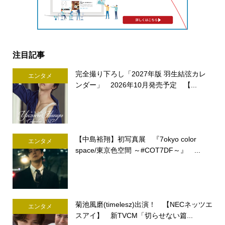
注目記事
完全撮り下ろし「2027年版 羽生結弦カレ
エンタメ
ンダー」 2026年10月発売予定 【...
【中島裕翔】初写真展 『7okyo color
エンタメ
space/東京色空間 ～#COT7DF～』 ...
菊池風磨(timelesz)出演！ 【NECネッツエ
エンタメ
スアイ】 新TVCM「切らせない篇...