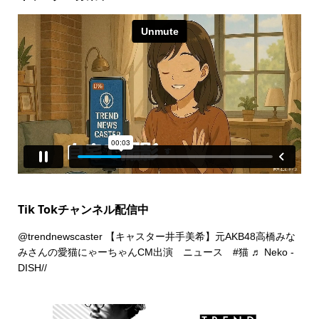
Tik Tokチャンネル配信中
@trendnewscaster
【キャスター井手美希】元AKB48高橋みな
みさんの愛猫にゃーちゃんCM出演 ニュース
#猫
♬ Neko -
DISH//