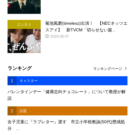
菊池風磨(timelesz)出演！ 【NECネッツエ
エンタメ
スアイ】 新TVCM「切らせない篇...
2026.08.07
ランキング
ランキングページ
1
キャスター
バレンタインデー「健康志向チョコレート」について教授が解
説
2
話題
女子児童に『ラブレター』渡す 市立小学校教諭(50代)懲戒処
分 ...