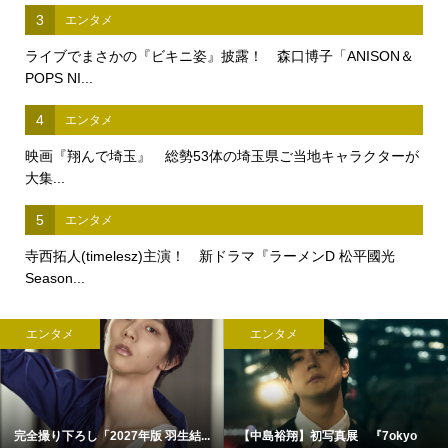
3
エンタメ
ライブでまさかの『ビキニ姿』披露！ 森口博子「ANISON＆
POPS NI...
4
エンタメ
映画『翔んで埼玉』 総勢53体の埼玉県ご当地キャラクターが
大集...
5
エンタメ
寺西拓人(timelesz)主演！ 新ドラマ『ラーメンD 松平國光
Season...
エンタメ
エンタメ
完全撮り下ろし「2027年版 羽生結...
【中島裕翔】初写真展 『7okyo