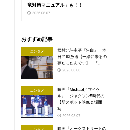
竜対策マニュアル」も！！
2026.08.07
おすすめ記事
松村北斗主演『告白』 本
エンタメ
日21時放送【一緒に来るの
夢だったんです】 「...
2026.08.08
映画『Michael／マイケ
エンタメ
ル』 ジャクソン5時代の
【新スポット映像＆場面
写...
2026.08.07
映画『オークストリートの
エンタメ