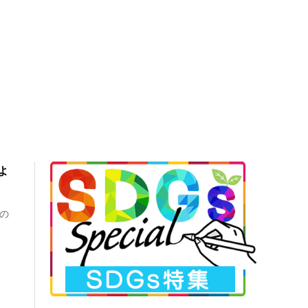
)よ
1の