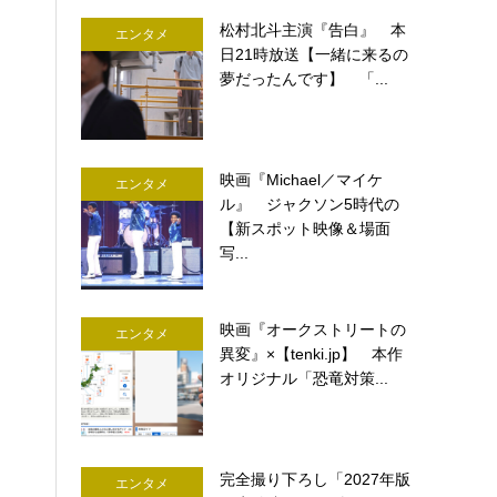
松村北斗主演『告白』 本
エンタメ
日21時放送【一緒に来るの
夢だったんです】 「...
映画『Michael／マイケ
エンタメ
ル』 ジャクソン5時代の
【新スポット映像＆場面
写...
映画『オークストリートの
エンタメ
異変』×【tenki.jp】 本作
オリジナル「恐竜対策...
完全撮り下ろし「2027年版
エンタメ