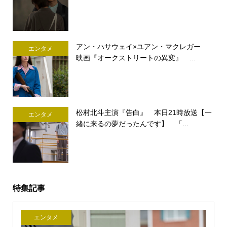
アン・ハサウェイ×ユアン・マクレガー
エンタメ
映画『オークストリートの異変』 ...
松村北斗主演『告白』 本日21時放送【一
エンタメ
緒に来るの夢だったんです】 「...
特集記事
エンタメ