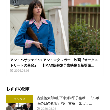
アン・ハサウェイ×ユアン・マクレガー 映画『オークス
トリートの異変』 【IMAX版特別予告映像＆新場面...
2026.08.08
おすすめ記事
古舘佑太郎×山下幸輝×平子祐希 『ルポ・
エンタメ
あの日の真実』#5 古舘「気づけ...
2026.08.08