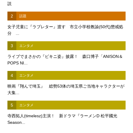
説
2
話題
女子児童に『ラブレター』渡す 市立小学校教諭(50代)懲戒処
分 ...
3
エンタメ
ライブでまさかの『ビキニ姿』披露！ 森口博子「ANISON＆
POPS NI...
4
エンタメ
映画『翔んで埼玉』 総勢53体の埼玉県ご当地キャラクターが
大集...
5
エンタメ
寺西拓人(timelesz)主演！ 新ドラマ『ラーメンD 松平國光
Season...