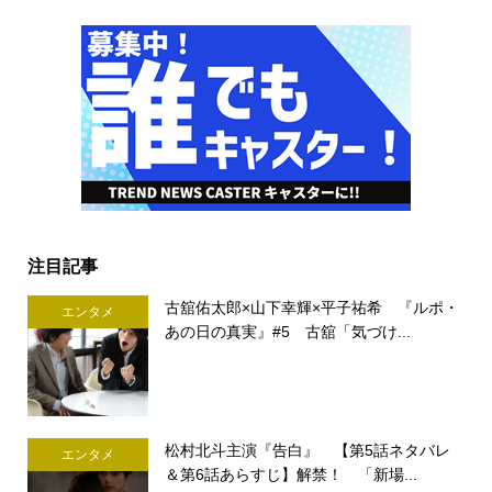
注目記事
古舘佑太郎×山下幸輝×平子祐希 『ルポ・
エンタメ
あの日の真実』#5 古舘「気づけ...
松村北斗主演『告白』 【第5話ネタバレ
エンタメ
＆第6話あらすじ】解禁！ 「新場...